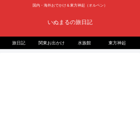
国内・海外おでかけ＆東方神起（オルペン）
いぬまるの旅日記
旅日記
関東お出かけ
水族館
東方神起