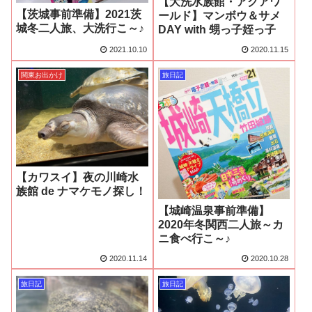
【大洗水族館・アクアワ
【茨城事前準備】2021茨
ールド】マンボウ＆サメ
城冬二人旅、大洗行こ～♪
DAY with 甥っ子姪っ子
2021.10.10
2020.11.15
関東お出かけ
旅日記
【カワスイ】夜の川崎水
族館 de ナマケモノ探し！
【城崎温泉事前準備】
2020年冬関西二人旅～カ
ニ食べ行こ～♪
2020.11.14
2020.10.28
旅日記
旅日記