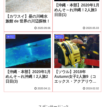
【沖縄・本部】2020年1月
めんそ～れ沖縄！2人旅3
日目(1)
【カワスイ】昼の川崎水
族館 de 世界の川辺探検！
2020.09.06
2020.05.03
旅日記
旅日記
【沖縄・本部】2020年1月
【ソウル】2018年
めんそ～れ沖縄！2人旅2
Autumn女子2人旅9（コ
日目(3)
エックス・アクアリウム
後篇）
2020.04.11
2019.02.02
スポンサーリンク