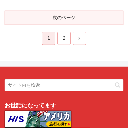
次のページ
次
1
2
へ
お世話になってます