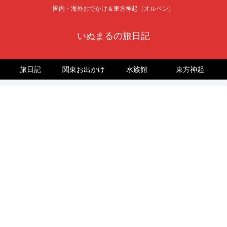
国内・海外おでかけ＆東方神起（オルペン）
いぬまるの旅日記
旅日記
関東お出かけ
水族館
東方神起