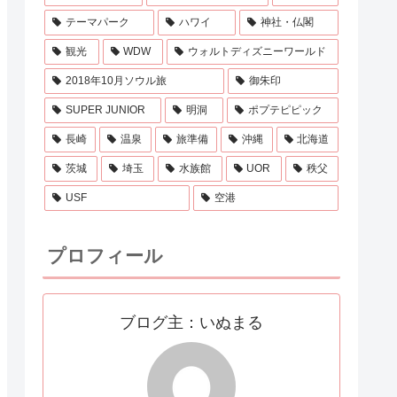
テーマパーク
ハワイ
神社・仏閣
観光
WDW
ウォルトディズニーワールド
2018年10月ソウル旅
御朱印
SUPER JUNIOR
明洞
ポプテピピック
長崎
温泉
旅準備
沖縄
北海道
茨城
埼玉
水族館
UOR
秩父
USF
空港
プロフィール
ブログ主：いぬまる