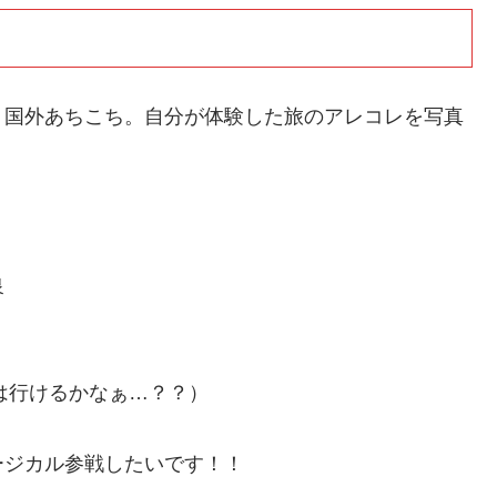
・国外あちこち。自分が体験した旅のアレコレを写真
泉
には行けるかなぁ…？？）
ージカル参戦したいです！！