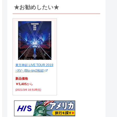
★お勧めしたい★
東方神起 LIVE TOUR 2019
~XV~ (Blu-ray2枚組)
新品価格
￥5,405
から
(2021/3/6 16:51時点)