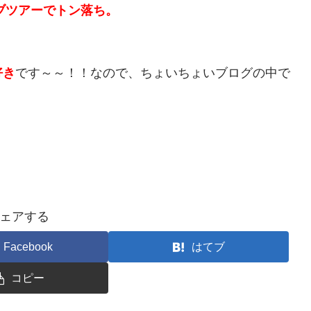
ブツアーでトン落ち。
好き
です～～！！なので、ちょいちょいブログの中で
ェアする
Facebook
はてブ
コピー