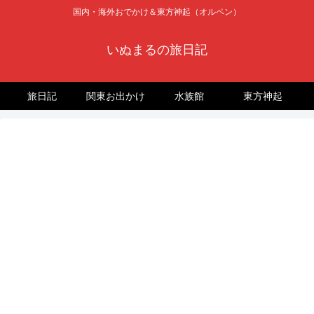
国内・海外おでかけ＆東方神起（オルペン）
いぬまるの旅日記
旅日記
関東お出かけ
水族館
東方神起