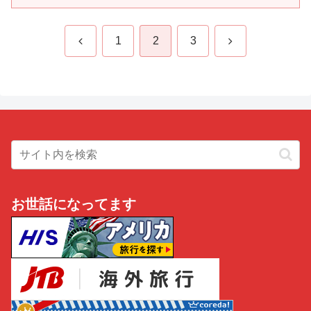
前
次
1
2
3
へ
へ
お世話になってます