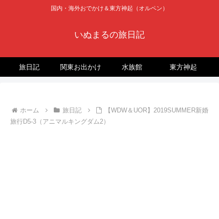
国内・海外おでかけ＆東方神起（オルペン）
いぬまるの旅日記
旅日記
関東お出かけ
水族館
東方神起
ホーム
旅日記
【WDW＆UOR】2019SUMMER新婚
旅行D5-3（アニマルキングダム2）