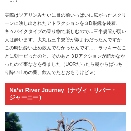
ー…！！
実際はソアリンみたいに目の前いっぱいに広がったスクリ
ーンに映し出されたアトラクションを３D眼鏡を装着、
各々バイクタイプの乗り物で楽しむので…三半規管が弱い
人は酔います。犬丸も三半規管が激よわだったんですが…
この時は酔い止め飲んでなかったんです…。ラッキーなこ
とに朝一だったのと、そのあと３Dアクションが続かなか
ったので事なきを得ました（UORだったら朝からばっち
り酔い止めの薬、飲んでたとおもうけどｗ）
Na’vi River Journey（ナヴィ・リバー・
ジャーニー）