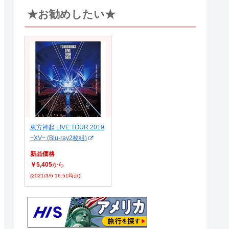
★お勧めしたい★
東方神起 LIVE TOUR 2019
~XV~ (Blu-ray2枚組)
新品価格
￥5,405
から
(2021/3/6 16:51時点)