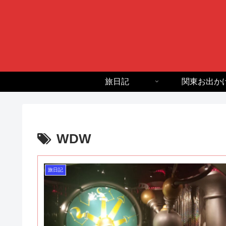
旅日記
関東お出か
WDW
旅日記