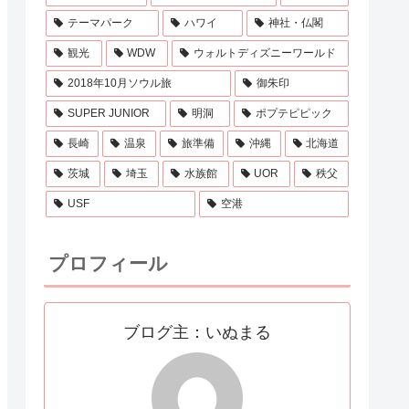
テーマパーク
ハワイ
神社・仏閣
観光
WDW
ウォルトディズニーワールド
2018年10月ソウル旅
御朱印
SUPER JUNIOR
明洞
ポプテピピック
長崎
温泉
旅準備
沖縄
北海道
茨城
埼玉
水族館
UOR
秩父
USF
空港
プロフィール
ブログ主：いぬまる