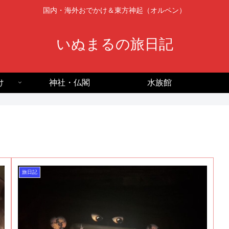
国内・海外おでかけ＆東方神起（オルペン）
いぬまるの旅日記
け
神社・仏閣
水族館
旅日記