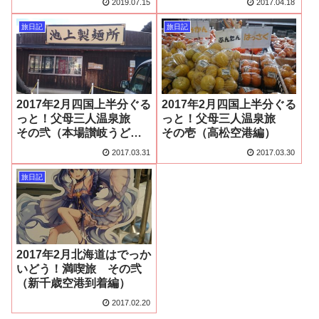
2019.07.15
2017.04.18
旅日記
旅日記
2017年2月四国上半分ぐる
2017年2月四国上半分ぐる
っと！父母三人温泉旅
っと！父母三人温泉旅
その弐（本場讃岐うどん
その壱（高松空港編）
堪能編）
2017.03.31
2017.03.30
旅日記
2017年2月北海道はでっか
いどう！満喫旅 その弐
（新千歳空港到着編）
2017.02.20