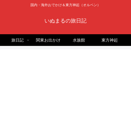
国内・海外おでかけ＆東方神起（オルペン）
いぬまるの旅日記
旅日記
関東お出かけ
水族館
東方神起