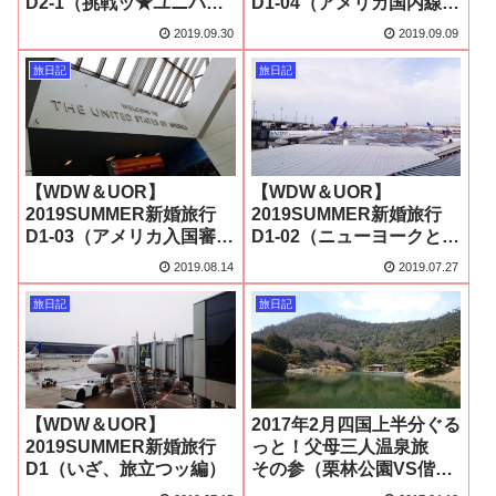
D2-1（挑戦ッ★ユニバー
D1-04（アメリカ国内線乗
サル・オーランド！編）
り継ぎでドッキドキ編）
2019.09.30
2019.09.09
旅日記
旅日記
【WDW＆UOR】
【WDW＆UOR】
2019SUMMER新婚旅行
2019SUMMER新婚旅行
D1-03（アメリカ入国審査
D1-02（ニューヨークとニ
編）
ューアークってね…編）
2019.08.14
2019.07.27
旅日記
旅日記
【WDW＆UOR】
2017年2月四国上半分ぐる
2019SUMMER新婚旅行
っと！父母三人温泉旅
D1（いざ、旅立つッ編）
その参（栗林公園VS偕楽
園編）