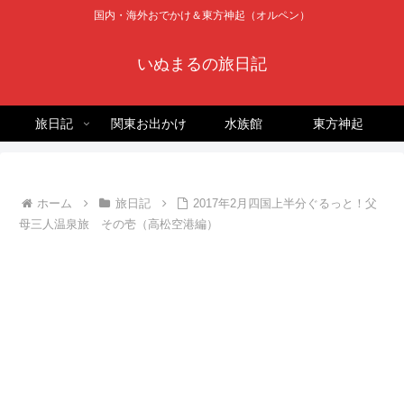
国内・海外おでかけ＆東方神起（オルペン）
いぬまるの旅日記
旅日記
関東お出かけ
水族館
東方神起
ホーム
旅日記
2017年2月四国上半分ぐるっと！父
母三人温泉旅 その壱（高松空港編）