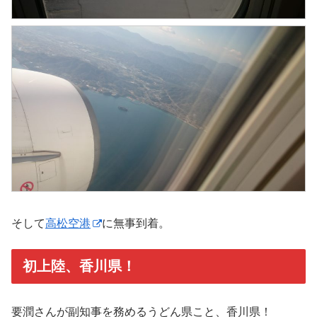
そして
高松空港
に無事到着。
初上陸、香川県！
要潤さんが副知事を務めるうどん県こと、香川県！