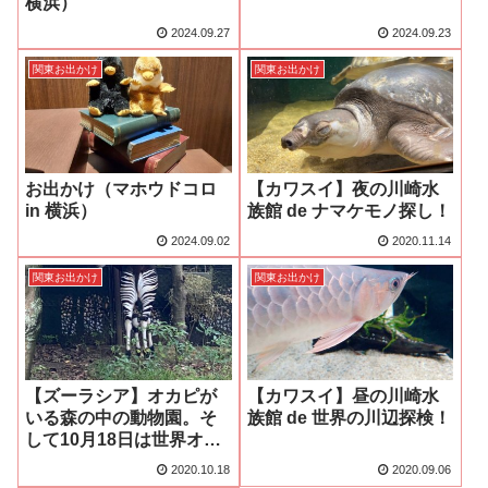
横浜）
2024.09.27
2024.09.23
関東お出かけ
関東お出かけ
お出かけ（マホウドコロ
【カワスイ】夜の川崎水
in 横浜）
族館 de ナマケモノ探し！
2024.09.02
2020.11.14
関東お出かけ
関東お出かけ
【ズーラシア】オカピが
【カワスイ】昼の川崎水
いる森の中の動物園。そ
族館 de 世界の川辺探検！
して10月18日は世界オカ
ピの日！
2020.10.18
2020.09.06