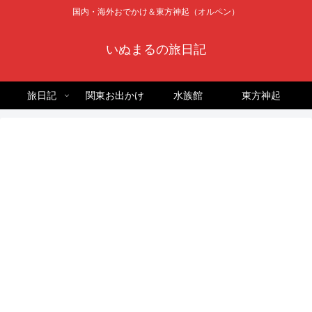
国内・海外おでかけ＆東方神起（オルペン）
いぬまるの旅日記
旅日記
関東お出かけ
水族館
東方神起