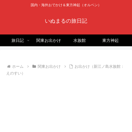
国内・海外おでかけ＆東方神起（オルペン）
いぬまるの旅日記
旅日記
関東お出かけ
水族館
東方神起
ホーム
関東お出かけ
お出かけ（新江ノ島水族館：
えのすい）