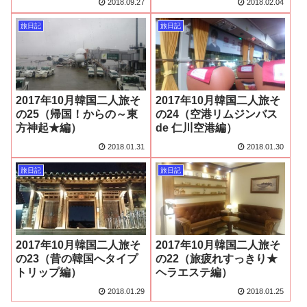
2018.09.27
2018.02.04
旅日記
旅日記
2017年10月韓国二人旅そ
2017年10月韓国二人旅そ
の25（帰国！からの～東
の24（空港リムジンバス
方神起★編）
de 仁川空港編）
2018.01.31
2018.01.30
旅日記
旅日記
2017年10月韓国二人旅そ
2017年10月韓国二人旅そ
の23（昔の韓国へタイプ
の22（旅疲れすっきり★
トリップ編）
ヘラエステ編）
2018.01.29
2018.01.25