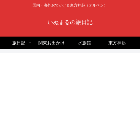
国内・海外おでかけ＆東方神起（オルペン）
いぬまるの旅日記
旅日記
関東お出かけ
水族館
東方神起