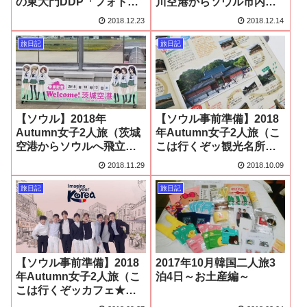
の東大門DDP「フォトス
川空港からソウル市内
ポット」！）
へ！）
2018.12.23
2018.12.14
旅日記
旅日記
【ソウル】2018年
【ソウル事前準備】2018
Autumn女子2人旅（茨城
年Autumn女子2人旅（こ
空港からソウルへ飛立
こは行くぞッ観光名所★
つ！）
編）
2018.11.29
2018.10.09
旅日記
旅日記
【ソウル事前準備】2018
2017年10月韓国二人旅3
年Autumn女子2人旅（こ
泊4日～お土産編～
こは行くぞッカフェ★
編）