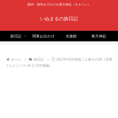
国内・海外おでかけ＆東方神起（オルペン）
いぬまるの旅日記
旅日記
関東お出かけ
水族館
東方神起
ホーム
旅日記
2017年10月韓国二人旅その24（空港
リムジンバス de 仁川空港編）