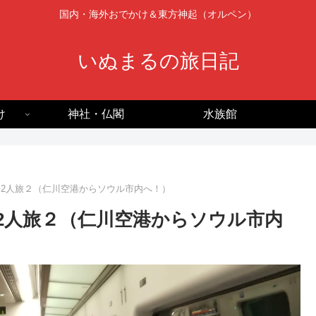
国内・海外おでかけ＆東方神起（オルペン）
いぬまるの旅日記
け
神社・仏閣
水族館
n女子2人旅２（仁川空港からソウル市内へ！）
女子2人旅２（仁川空港からソウル市内