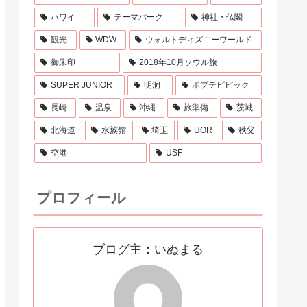
ハワイ
テーマパーク
神社・仏閣
観光
WDW
ウォルトディズニーワールド
御朱印
2018年10月ソウル旅
SUPER JUNIOR
明洞
ポプテピピック
長崎
温泉
沖縄
旅準備
茨城
北海道
水族館
埼玉
UOR
秩父
空港
USF
プロフィール
ブログ主：いぬまる