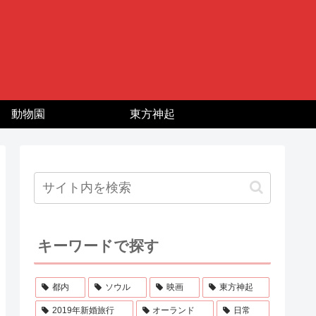
動物園
東方神起
キーワードで探す
都内
ソウル
映画
東方神起
2019年新婚旅行
オーランド
日常