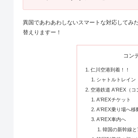
異国であわあわしないスマートな対応してみ
替えりますー！
コン
仁川空港到着！！
シャトルトレイン
空港鉄道 A’REX（
A’REXチケット
A’REX乗り場へ移
A’REX車内へ
韓国の新幹線と