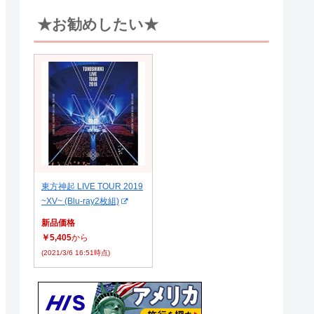
★お勧めしたい★
東方神起 LIVE TOUR 2019
~XV~ (Blu-ray2枚組)
新品価格
￥5,405
から
(2021/3/6 16:51時点)