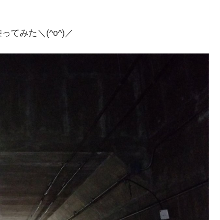
！
てみた＼(^o^)／