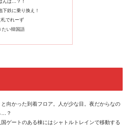
はんは…？！
地下鉄に乗り換え！
 改札でれーず
きたい韓国語
うと向かった到着フロア。人が少な目。夜だからなの
ら…？
入国ゲートのある棟にはシャトルトレインで移動する