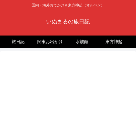
国内・海外おでかけ＆東方神起（オルペン）
いぬまるの旅日記
旅日記
関東お出かけ
水族館
東方神起