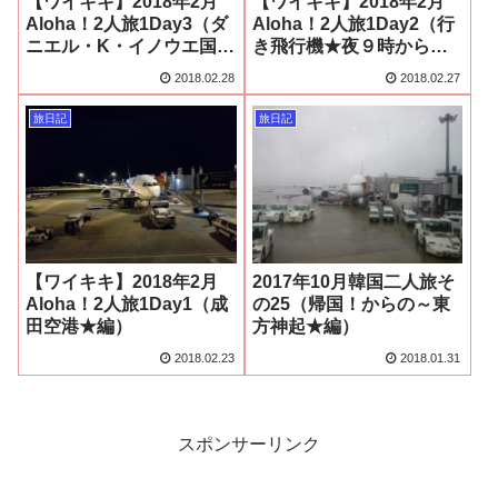
【ワイキキ】2018年2月
【ワイキキ】2018年2月
Aloha！2人旅1Day3（ダ
Aloha！2人旅1Day2（行
ニエル・K・イノウエ国際
き飛行機★夜９時から当
空港～ANAマハロラウン
日朝９時に時間巻戻り
2018.02.28
2018.02.27
ジまでへの長い道のり
編）
編）
旅日記
旅日記
【ワイキキ】2018年2月
2017年10月韓国二人旅そ
Aloha！2人旅1Day1（成
の25（帰国！からの～東
田空港★編）
方神起★編）
2018.02.23
2018.01.31
スポンサーリンク