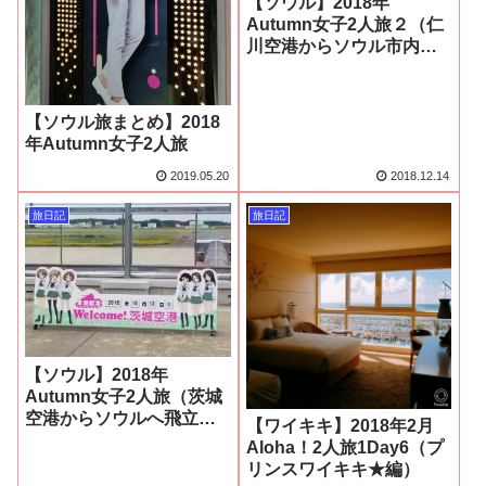
【ソウル】2018年
Autumn女子2人旅２（仁
川空港からソウル市内
へ！）
【ソウル旅まとめ】2018
年Autumn女子2人旅
2019.05.20
2018.12.14
旅日記
旅日記
【ソウル】2018年
Autumn女子2人旅（茨城
空港からソウルへ飛立
【ワイキキ】2018年2月
つ！）
Aloha！2人旅1Day6（プ
リンスワイキキ★編）