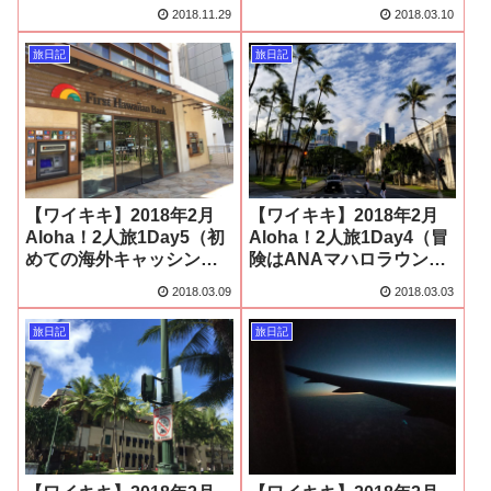
2018.11.29
2018.03.10
旅日記
旅日記
【ワイキキ】2018年2月
【ワイキキ】2018年2月
Aloha！2人旅1Day5（初
Aloha！2人旅1Day4（冒
めての海外キャッシング
険はANAマハロラウンジ
★編）
から始まった…編）
2018.03.09
2018.03.03
旅日記
旅日記