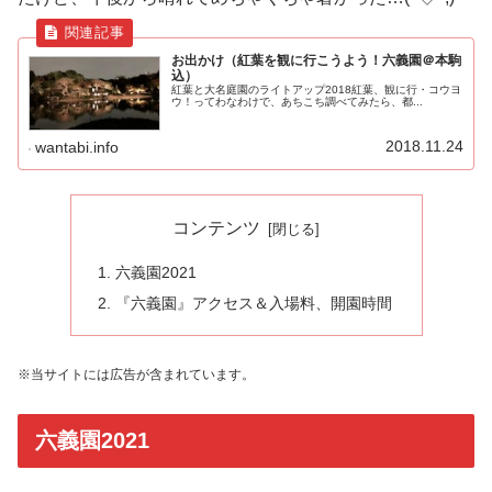
お出かけ（紅葉を観に行こうよう！六義園＠本駒
込）
紅葉と大名庭園のライトアップ2018紅葉、観に行・コウヨ
ウ！ってわなわけで、あちこち調べてみたら、都...
2018.11.24
wantabi.info
コンテンツ
六義園2021
『六義園』アクセス＆入場料、開園時間
※当サイトには広告が含まれています。
六義園2021