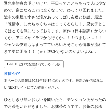
緊急事態宣言明けだけど、平日ってこともあって人は少な
めで、密になることは全くなしで、ゆっくり回れました。
途中の東屋で小さな滝があってしばし友達と歓談。最近、
「陳情令」にめちゃくちゃはまってるらしく、腐女子とし
てはとても気になっております。原作（日本語訳）からい
くか、アニメかドラマから行くか…！！悩ましい…！！！
ジャンル友達もはまってていろいろそこから情報が流れて
きて更に困る！！（ｗ）逆CPがないのがよいよね…！！
U-NEXTだけで配信されているドラ版
陳情令
本ページの情報は2021年6月時点のものです。最新の配信状況は
U-NEXTサイトにてご確認ください。
ひとしきり熱いおもいを聞いたら、テンションあがったの
でお茶をいただきました。お抹茶久々です。お茶のお稽