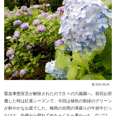
2021.06.24
緊急事態宣言が解除されたので久々の六義園へ。前回お邪
魔した時は紅葉シーズンで、今回は補色の新緑のグリーン
が鮮やかなお庭でした。梅雨の合間の薄曇りの午前中だっ
たけど、午後から晴れてめちゃくちゃ暑かった…(^◇^;)