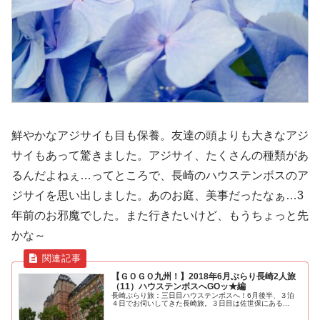
鮮やかなアジサイも目も保養。友達の頭よりも大きなアジ
サイもあって驚きました。アジサイ、たくさんの種類があ
るんだよねぇ…ってところで、長崎のハウステンボスのア
ジサイを思い出しました。あのお庭、美事だったなぁ…3
年前のお邪魔でした。また行きたいけど、もうちょっと先
かな～
【ＧＯＧＯ九州！】2018年6月ぶらり長崎2人旅
（11）ハウステンボスへGOッ★編
長崎ぶらり旅：三日目ハウステンボスへ！6月後半、３泊
４日でお伺いしてきた長崎旅。３日目は佐世保にある...