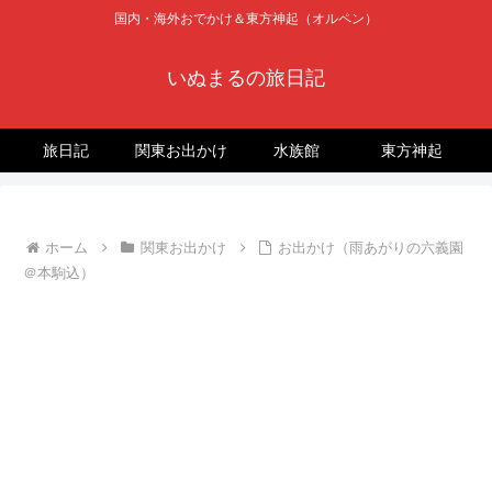
国内・海外おでかけ＆東方神起（オルペン）
いぬまるの旅日記
旅日記
関東お出かけ
水族館
東方神起
ホーム
関東お出かけ
お出かけ（雨あがりの六義園
＠本駒込）