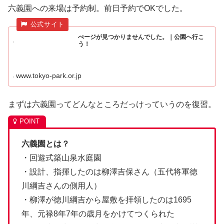
六義園への来場は予約制。前日予約でOKでした。
ぺージが見つかりませんでした。｜公園へ行こ
う！
www.tokyo-park.or.jp
まずは六義園ってどんなところだっけっていうのを復習。
六義園とは？
・回遊式築山泉水庭園
・設計、指揮したのは柳澤吉保さん（五代将軍徳
川綱吉さんの側用人）
・柳澤が徳川綱吉から屋敷を拝領したのは1695
年、元禄8年7年の歳月をかけてつくられた