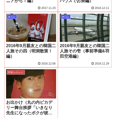
ニアから！編）
ハウスでお茶編）
2017.11.23
2016.12.11
旅日記
旅日記
2016年9月親友との韓国二
2016年9月親友との韓国二
人旅その四（明洞散策！
人旅その壱（事前準備&羽
編）
田空港編）
2016.12.06
2016.11.29
関東お出かけ
お出かけ（丸の内ピカデ
リー舞台挨拶「いきなり
先生になったボクが彼女