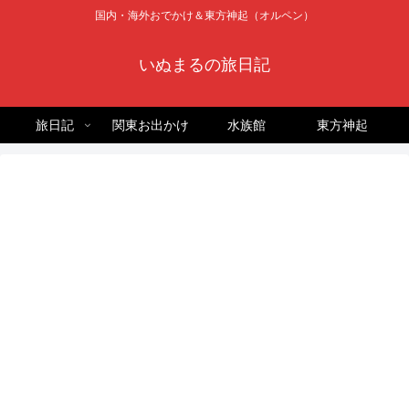
国内・海外おでかけ＆東方神起（オルペン）
いぬまるの旅日記
旅日記
関東お出かけ
水族館
東方神起