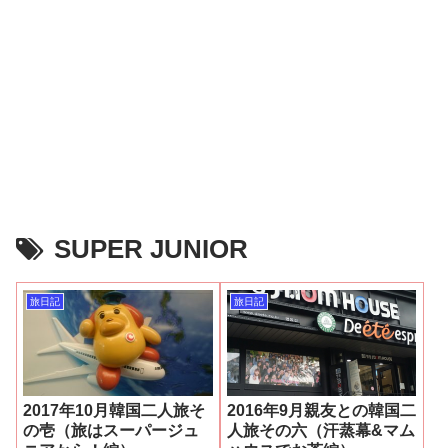
SUPER JUNIOR
旅日記
旅日記
2017年10月韓国二人旅そ
2016年9月親友との韓国二
の壱（旅はスーパージュ
人旅その六（汗蒸幕&マム