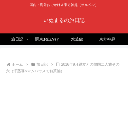
国内・海外おでかけ＆東方神起（オルペン）
いぬまるの旅日記
旅日記
関東お出かけ
水族館
東方神起
ホーム
旅日記
2016年9月親友との韓国二人旅その
六（汗蒸幕&マムハウスでお茶編）