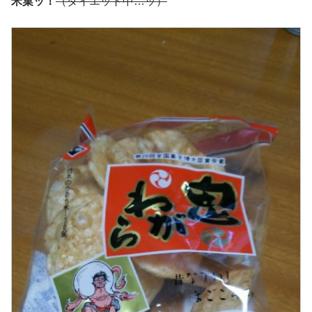
米菓ッ！
（ダイエット中…ッ）