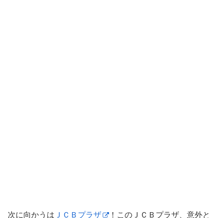
次に向かうは
ＪＣＢプラザ
！このＪＣＢプラザ、意外と