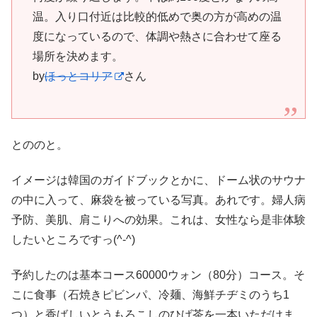
温。入り口付近は比較的低めで奥の方が高めの温
度になっているので、体調や熱さに合わせて座る
場所を決めます。
by
ほっとコリア
さん
とののと。
イメージは韓国のガイドブックとかに、ドーム状のサウナ
の中に入って、麻袋を被っている写真。あれです。婦人病
予防、美肌、肩こりへの効果。これは、女性なら是非体験
したいところですっ(^-^)
予約したのは基本コース60000ウォン（80分）コース。そ
こに食事（石焼きピビンパ、冷麺、海鮮チヂミのうち1
つ）と香ばしいとうもろこしのひげ茶を一本いただけま