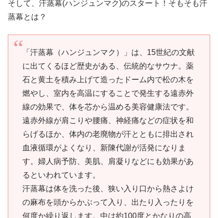
そして、汗蒸幕(ハンジュンマク)のスタート！そもそも汗
蒸幕とは？
「汗蒸幕（ハンジュンマク）」は、15世紀の文献
に出てくるほど歴史がある、伝統的なサウナ。薬
石と黄土を積み上げて造ったドーム内で松の木を
燃やし、室内を高温にすることで発生する遠赤外
線の効果で、体を芯から温める美容健康法です。
遠赤外線が肩こりや腰痛、神経痛などの症状を和
らげるほか、体内の老廃物が汗とともに排出され
血液循環がよくなり、新陳代謝が活発になりま
す。婦人病予防、美肌、肩凝りなどにも効果があ
るといわれています。
汗蒸幕は体を洗った後、狭い入り口から熱さよけ
の麻布を頭からかぶって入り、出たり入ったりを
何度か繰り返します。中は約100度とかなりの高