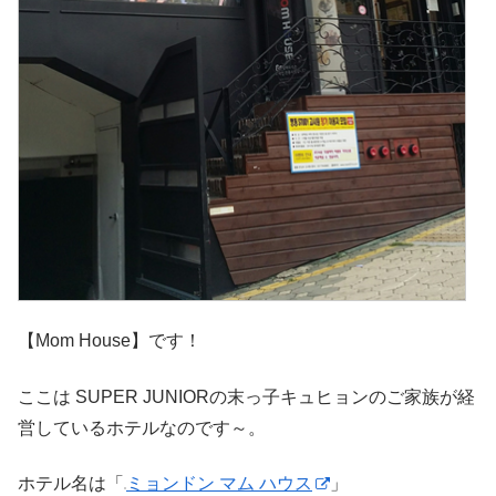
【Mom House】です！
ここは SUPER JUNIORの末っ子キュヒョンのご家族が経
営しているホテルなのです～。
ホテル名は「
ミョンドン マム ハウス
」