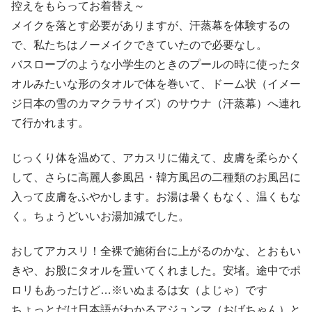
控えをもらってお着替え～
メイクを落とす必要がありますが、汗蒸幕を体験するの
で、私たちはノーメイクできていたので必要なし。
バスローブのような小学生のときのプールの時に使ったタ
オルみたいな形のタオルで体を巻いて、ドーム状（イメー
ジ日本の雪のカマクラサイズ）のサウナ（汗蒸幕）へ連れ
て行かれます。
じっくり体を温めて、アカスリに備えて、皮膚を柔らかく
して、さらに高麗人参風呂・韓方風呂の二種類のお風呂に
入って皮膚をふやかします。お湯は暑くもなく、温くもな
く。ちょうどいいお湯加減でした。
おしてアカスリ！全裸で施術台に上がるのかな、とおもい
きや、お股にタオルを置いてくれました。安堵。途中でポ
ロリもあったけど…※いぬまるは女（よじゃ）です
ちょっとだけ日本語がわかるアジュンマ（おばちゃん）と