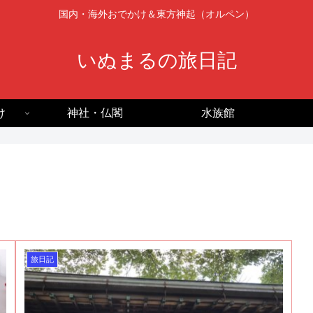
国内・海外おでかけ＆東方神起（オルペン）
いぬまるの旅日記
け
神社・仏閣
水族館
旅日記