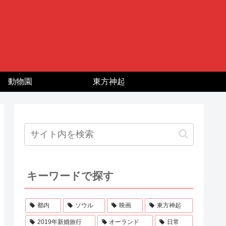
動物園
東方神起
キーワードで探す
都内
ソウル
映画
東方神起
2019年新婚旅行
オーランド
日常