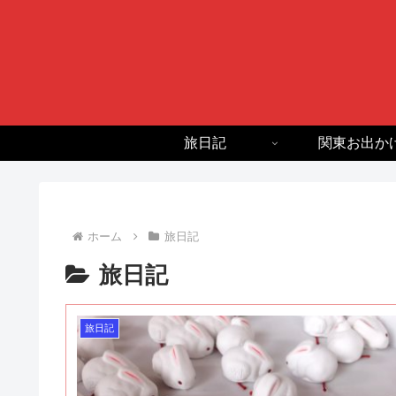
旅日記
関東お出か
ホーム
旅日記
旅日記
旅日記