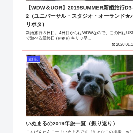
【WDW＆UOR】2019SUMMER新婚旅行D3
2（ユニバーサル・スタジオ・オーランド★
リポタ）
新婚旅行３日目。4日目からはWDWなので、この日はUS
で遊べる最終日 (๑•̀д•́๑) キリッ早...
2020.01.
旅日記
いぬまるの2019年旅一覧（振り返り）
こんばんわんこー！いぬまるです（久々なこの挨拶…ｗ