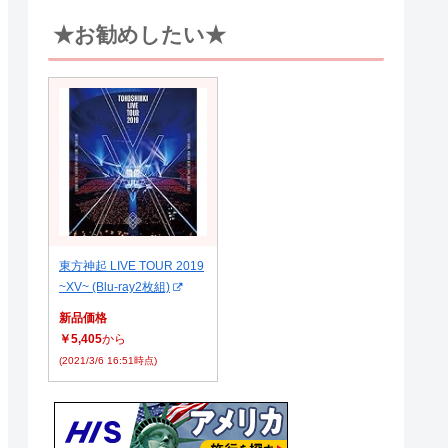
★お勧めしたい★
東方神起 LIVE TOUR 2019
~XV~ (Blu-ray2枚組)
新品価格
￥5,405
から
(2021/3/6 16:51時点)