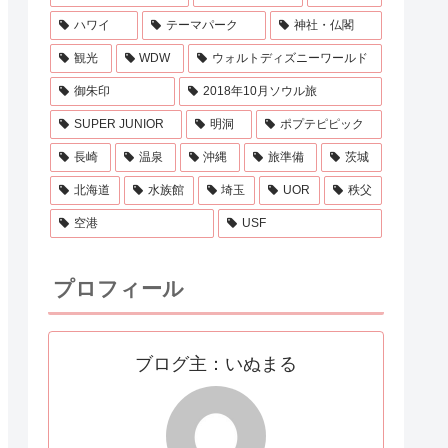
ハワイ
テーマパーク
神社・仏閣
観光
WDW
ウォルトディズニーワールド
御朱印
2018年10月ソウル旅
SUPER JUNIOR
明洞
ポプテピピック
長崎
温泉
沖縄
旅準備
茨城
北海道
水族館
埼玉
UOR
秩父
空港
USF
プロフィール
ブログ主：いぬまる