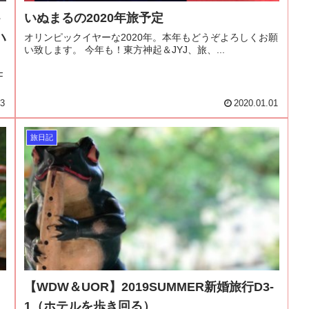
-
いぬまるの2020年旅予定
ハ
オリンピックイヤーな2020年。本年もどうぞよろしくお願
い致します。 今年も！東方神起＆JYJ、旅、...
F
13
2020.01.01
旅日記
【WDW＆UOR】2019SUMMER新婚旅行D3-
1（ホテルを歩き回る）
）