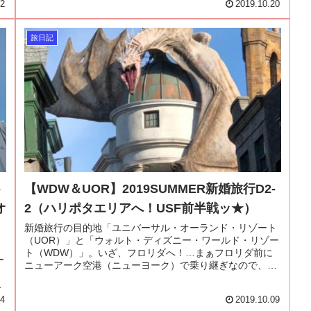
02
2019.10.20
旅日記
-
【WDW＆UOR】2019SUMMER新婚旅行D2-
オ
2（ハリポタエリアへ！USF前半戦ッ★）
新婚旅行の目的地「ユニバーサル・オーランド・リゾート
（UOR）」と「ウォルト・ディズニー・ワールド・リゾー
ト
ト（WDW）」。いざ、フロリダへ！…まぁフロリダ前に
ー
ニューアーク空港（ニューヨーク）で乗り継ぎなので、ま
ずはニューアークへ！
ま
14
2019.10.09