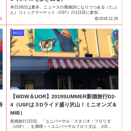
本日28日は夏冬、ニュースの風物詩になりつつある（たぶ
ん）コミックマーケット（C97）の1日目に参加...
31
2019.12.28
旅日記
-
【WDW＆UOR】2019SUMMER新婚旅行D2-
特
4（USFは３Dライド盛り沢山！ミニオンズ＆
MIB）
ー
新婚旅行2日目。「ユニバーサル・スタジオ・フロリダ
（USF）」を満喫～！ユニバーサルフロリダは、３D...