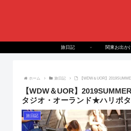
旅日記
関東お出か
ホーム
旅日記
【WDW＆UOR】2019SU
【WDW＆UOR】2019SUMM
タジオ・オーランド★ハリポ
旅日記