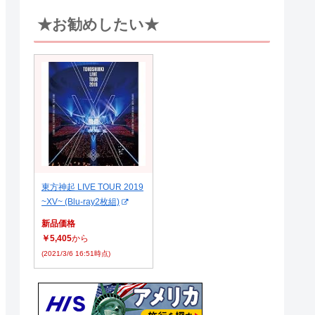
★お勧めしたい★
東方神起 LIVE TOUR 2019
~XV~ (Blu-ray2枚組)
新品価格
￥5,405
から
(2021/3/6 16:51時点)