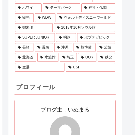
ハワイ
テーマパーク
神社・仏閣
観光
WDW
ウォルトディズニーワールド
御朱印
2018年10月ソウル旅
SUPER JUNIOR
明洞
ポプテピピック
長崎
温泉
沖縄
旅準備
茨城
北海道
水族館
埼玉
UOR
秩父
空港
USF
プロフィール
ブログ主：いぬまる