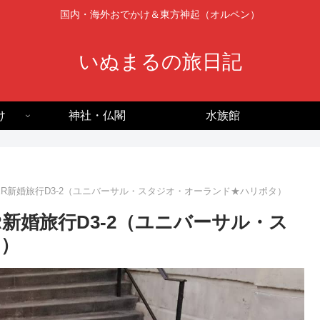
国内・海外おでかけ＆東方神起（オルペン）
いぬまるの旅日記
け
神社・仏閣
水族館
MMER新婚旅行D3-2（ユニバーサル・スタジオ・オーランド★ハリポタ）
ER新婚旅行D3-2（ユニバーサル・ス
タ）