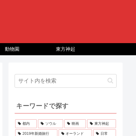
動物園
東方神起
キーワードで探す
都内
ソウル
映画
東方神起
2019年新婚旅行
オーランド
日常