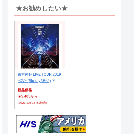
★お勧めしたい★
東方神起 LIVE TOUR 2019
~XV~ (Blu-ray2枚組)
新品価格
￥5,405
から
(2021/3/6 16:51時点)