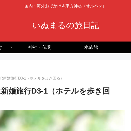
国内・海外おでかけ＆東方神起（オルペン）
いぬまるの旅日記
け
神社・仏閣
水族館
MER新婚旅行D3-1（ホテルを歩き回る）
ER新婚旅行D3-1（ホテルを歩き回