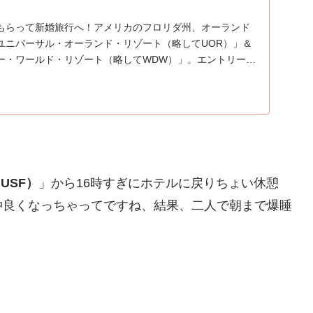
もらって新婚旅行へ！アメリカのフロリダ州、オーランド
ユニバーサル・オーランド・リゾート（略してUOR）」＆
ー・ワールド・リゾート（略してWDW）」。エントリー記
USF）
」から16時すぎにホテルに戻りちょい休憩
仲良くなっちゃってですね、結果、二人で朝まで爆睡