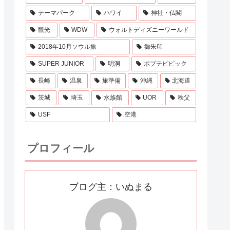
テーマパーク
ハワイ
神社・仏閣
観光
WDW
ウォルトディズニーワールド
2018年10月ソウル旅
御朱印
SUPER JUNIOR
明洞
ポプテピピック
長崎
温泉
旅準備
沖縄
北海道
茨城
埼玉
水族館
UOR
秩父
USF
空港
プロフィール
ブログ主：いぬまる