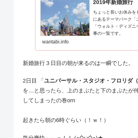
2019年新婚旅行
ちょっと長いお休みを
にあるテーマパーク「
「ウォルト・ディズニ
事の一覧です。
wantabi.info
新婚旅行３日目の朝が来るのは一瞬でした。
2日目 「
ユニバーサル・スタジオ・フロリダ（
を…と思ったら、上のまぶたと下のまぶたが
してしまったの巻orn
起きたら朝の6時ぐらい（！ｗ！）
気分爽快～～っ！！ (๑ÒωÓ๑)★