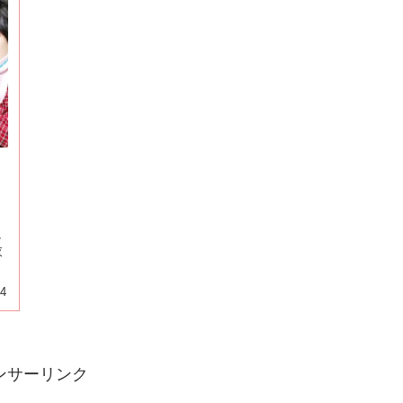
』
し
衣
04
ンサーリンク