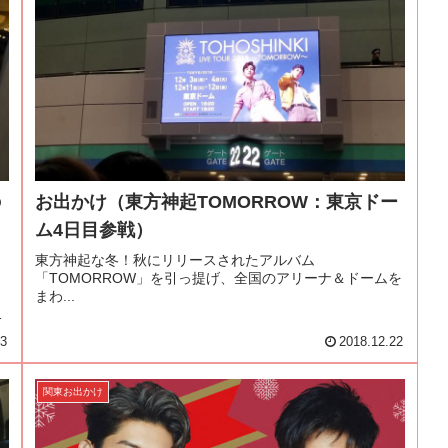
の
お出かけ（東方神起TOMORROW：東京ドー
ム4日目参戦）
東方神起な冬！秋にリリースされたアルバム
お
「TOMORROW」を引っ提げ、全国のアリーナ＆ドームを
り
まわ...
し
23
2018.12.22
関東お出かけ