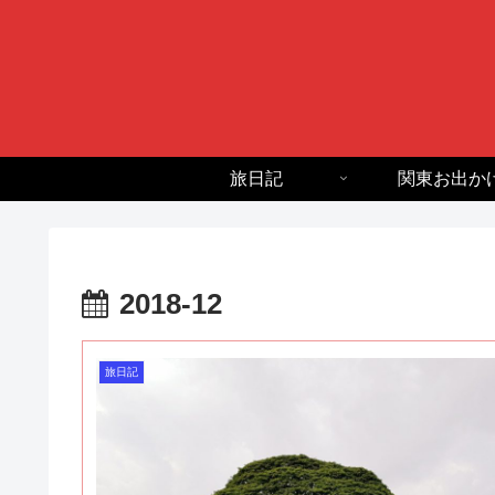
旅日記
関東お出か
2018-12
旅日記