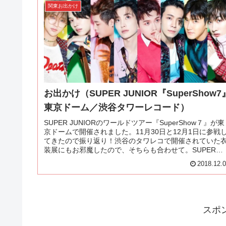
関東お出かけ
お出かけ（SUPER JUNIOR『SuperShow7
東京ドーム／渋谷タワーレコード）
SUPER JUNIORのワールドツアー『SuperShow７』が東
京ドームで開催されました。11月30日と12月1日に参戦
てきたので振り返り！渋谷のタワレコで開催されていた
装展にもお邪魔したので、そちらも合わせて。SUPER
JUNIORのライブ、エンタメ性めちゃ髙い！音楽もだけ
2018.12.
ど、ライブも中毒性高いよーーー！！
スポ