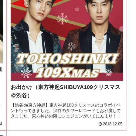
川
お出かけ（東方神起SHIBUYA109クリスマス
お
＠渋谷）
り
し
【渋谷de東方神起】東方神起109クリスマスのコラボイベ
ント行ってきました。渋谷のタワーレコードもお邪魔して
きました。東方神起の隣にジェジュンがいてにんまり！！
14
2018.12.05