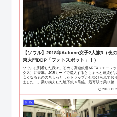
【ソウル】2018年Autumn女子2人旅3（夜
東大門DDP「フォトスポット」！）
ソウルに到着した我々。初めて高速鉄道AREX（エーレッ
クス）に乗車。JCBカードで購入するとちょっと運賃が
安くなるもののちょっとしたトラップが仕掛けられてお
ました…。乗り換えした地下鉄４号線。最寄駅で乗り越
精算ができず、改札出れない事態に直面…！
2018.12.
旅日記