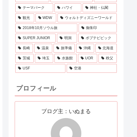
テーマパーク
ハワイ
神社・仏閣
観光
WDW
ウォルトディズニーワールド
2018年10月ソウル旅
御朱印
SUPER JUNIOR
明洞
ポプテピピック
長崎
温泉
旅準備
沖縄
北海道
茨城
埼玉
水族館
UOR
秩父
USF
空港
プロフィール
ブログ主：いぬまる