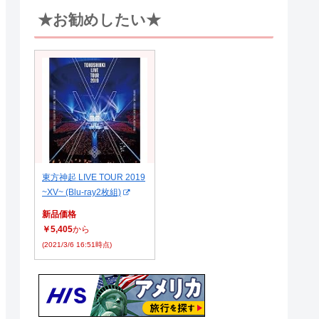
★お勧めしたい★
東方神起 LIVE TOUR 2019
~XV~ (Blu-ray2枚組)
新品価格
￥5,405
から
(2021/3/6 16:51時点)