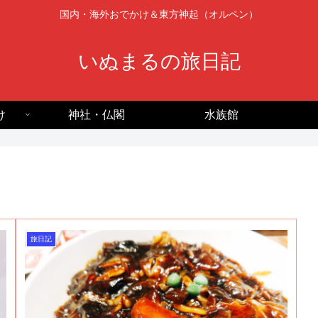
国内・海外おでかけ＆東方神起（オルペン）
いぬまるの旅日記
け
神社・仏閣
水族館
旅日記