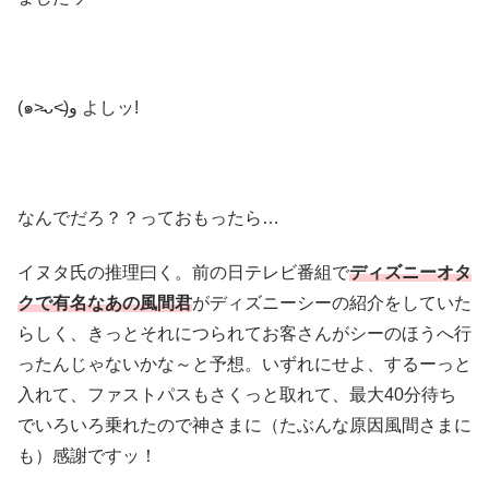
(๑˃̵ᴗ˂̵)و よしッ!
なんでだろ？？っておもったら…
イヌタ氏の推理曰く。前の日テレビ番組で
ディズニーオタ
クで有名なあの風間君
がディズニーシーの紹介をしていた
らしく、きっとそれにつられてお客さんがシーのほうへ行
ったんじゃないかな～と予想。いずれにせよ、するーっと
入れて、ファストパスもさくっと取れて、最大40分待ち
でいろいろ乗れたので神さまに（たぶんな原因風間さまに
も）感謝ですッ！