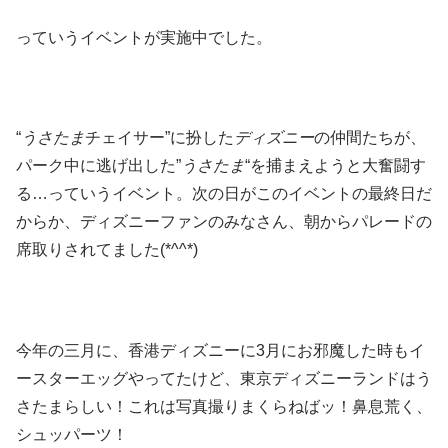
っていうイベントが実施中でした。
“
うさたま
チェイサー”に扮した
ディズニー
の仲間たちが、
パーク中に逃げ出した”
うさたま
“
を捕まえようと大奮闘す
る…っていう
イベント。次の日がこのイベントの最終日だ
からか、ディズニーファンのみなさん、朝からパレードの
席取りされてました(*^^*)
今年の三月に、香港ディズニーに3月にお邪魔した時もイ
ースターエッグやってたけど、東京ディズニーランドはう
さたまらしい！これは写真撮りまくらねばッ！鼻息荒く、
シュッパーツ！