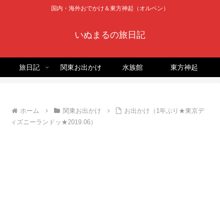
国内・海外おでかけ＆東方神起（オルペン）
いぬまるの旅日記
旅日記
関東お出かけ
水族館
東方神起
ホーム
関東お出かけ
お出かけ（1年ぶり★東京デ
ィズニーランドッ★2019.06）