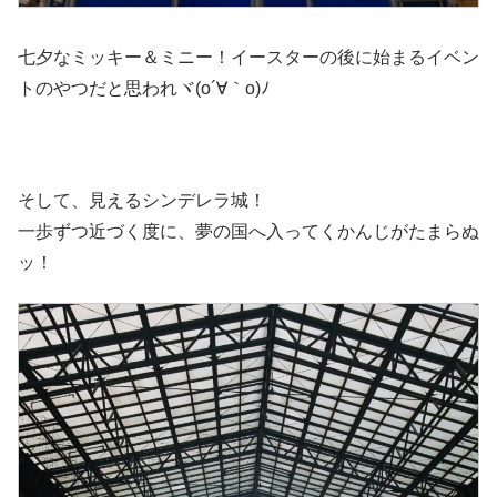
七夕なミッキー＆ミニー！イースターの後に始まるイベン
トのやつだと思われヾ(o´∀｀o)ﾉ
そして、見えるシンデレラ城！
一歩ずつ近づく度に、夢の国へ入ってくかんじがたまらぬ
ッ！