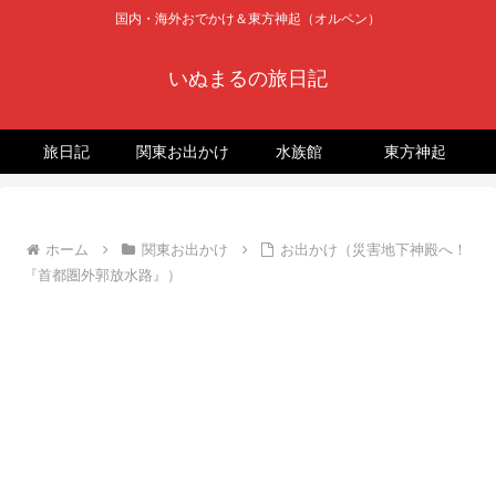
国内・海外おでかけ＆東方神起（オルペン）
いぬまるの旅日記
旅日記
関東お出かけ
水族館
東方神起
ホーム
関東お出かけ
お出かけ（災害地下神殿へ！
『首都圏外郭放水路』）