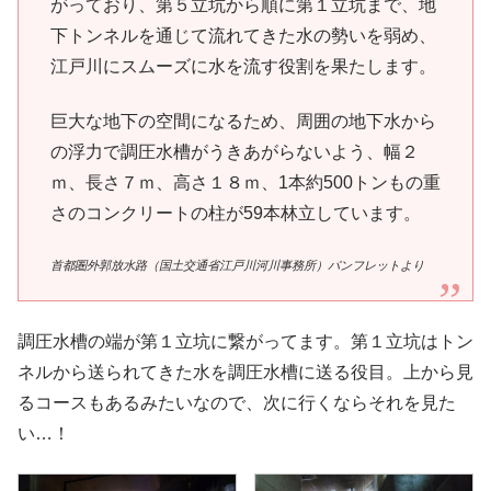
がっており、第５立坑から順に第１立坑まで、地
下トンネルを通じて流れてきた水の勢いを弱め、
江戸川にスムーズに水を流す役割を果たします。
巨大な地下の空間になるため、周囲の地下水から
の浮力で調圧水槽がうきあがらないよう、幅２
ｍ、長さ７ｍ、高さ１８ｍ、1本約500トンもの重
さのコンクリートの柱が59本林立しています。
首都圏外郭放水路（国土交通省江戸川河川事務所）パンフレットより
調圧水槽の端が第１立坑に繋がってます。第１立坑はトン
ネルから送られてきた水を調圧水槽に送る役目。上から見
るコースもあるみたいなので、次に行くならそれを見た
い…！