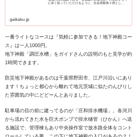
と深く知っていただけるように、社会実験第２弾とし...
gaikaku.jp
一番ライトなコースは『気軽に参加できる！地下神殿コー
ス』は一人1000円。
地下神殿「調圧水槽」をガイドさんの説明のもと見学が約
1時間できます。
防災地下神殿があるのは千葉県野田市、江戸川沿いにあり
ます！ちょっと都心から離れて地元茨城に似たのんびりし
た雰囲気の中にどどーんとありました。
駐車場の目の前に建ってるのが「庄和排水機場」。各河川
から流れてきた水を巨大ポンプで排水樋管（ひかん）へ送
る施設で、管理棟もあり中央操作室で放水路全体をコント
ロールしている要。この下に地下神殿の入口があるの？！