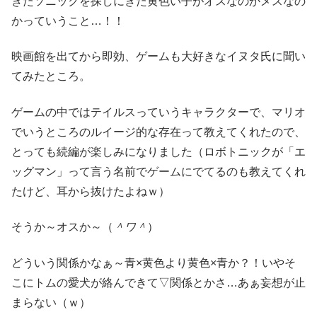
きたソニックを探しにきた黄色い子がオスなのかメスなの
かっていうこと…！！
映画館を出てから即効、ゲームも大好きなイヌタ氏に聞い
てみたところ。
ゲームの中ではテイルスっていうキャラクターで、マリオ
でいうところのルイージ的な存在って教えてくれたので、
とっても続編が楽しみになりました（ロボトニックが「エ
ッグマン」って言う名前でゲームにでてるのも教えてくれ
たけど、耳から抜けたよねｗ）
そうか～オスか～（
＾ワ＾
）
どういう関係かなぁ～青×黄色より黄色×青か？！いやそ
こにトムの愛犬が絡んできて▽関係とかさ…あぁ妄想が止
まらない（ｗ）