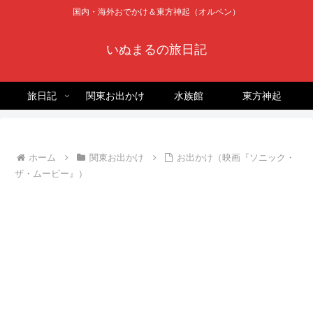
国内・海外おでかけ＆東方神起（オルペン）
いぬまるの旅日記
旅日記
関東お出かけ
水族館
東方神起
ホーム
関東お出かけ
お出かけ（映画『ソニック・
ザ・ムービー』）