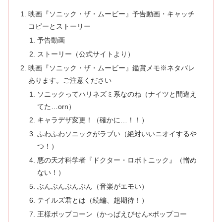
映画『ソニック・ザ・ムービー』予告動画・キャッチ
コピーとストーリー
予告動画
ストーリー（公式サイトより）
映画『ソニック・ザ・ムービー』鑑賞メモ※ネタバレ
あります。ご注意ください
ソニックってハリネズミ系なのね（ナイツと間違え
てた…orn）
キャラデザ変更！（確かに…！！）
ふわふわソニックがラブい（絶対いいニオイするや
つ！）
悪の天才科学者『ドクター・ロボトニック』（憎め
ない！）
ぶんぶんぶんぶん（音楽がエモい）
テイルズ君とは（続編、超期待！）
王様ポップコーン（かっぱえびせん×ポップコー