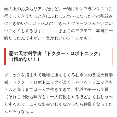
頭の上のお魚もリアルだけど、一緒にサンフランシスコに
行くってきまたっときにふわっふわ～になったその毛並み
にときめいた。ふわふわで、きっとファーファみたいにい
いニオイもするはず！！……まぁこのモフモフ、本当に一
瞬だったんですが、一番かわいいシーンかも！！
悪の天才科学者『ドクター・ロボトニック』
（憎めない！）
ソニックを捕まえて地球征服をもくろむ今回の悪役天科学
者、ドクター・ロボトニックがよくしゃべる！ソニックも
トムと会うまでは一人で生きてきて、野球のチーム全員
（それこそ敵も味方も）一人何役もやるほどよくおしゃべ
りするんで、こんな出会いじゃなかったら仲良くなってた
んだろうなぁ…