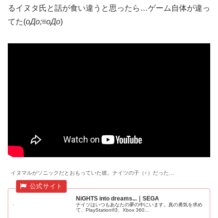
るイヌタ氏と話が食い違うと思ったら…ゲーム自体が違っ
てた(
oДo;≡oДo
)
イヌマルがソニックだとおもっていた彼。ナイツの子（↑）だった…
NiGHTS into dreams...｜SEGA
ナイツはいつもあなたの夢の中にいます。真の勇気を求め
て、PlayStation®3、Xbox 360...