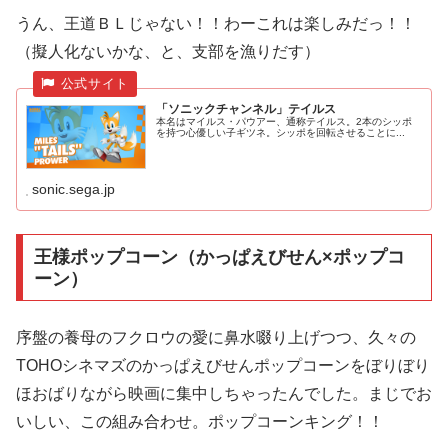
うん、王道ＢＬじゃない！！わーこれは楽しみだっ！！
（擬人化ないかな、と、支部を漁りだす）
「ソニックチャンネル」テイルス
本名はマイルス・パウアー、通称テイルス。2本のシッポ
を持つ心優しい子ギツネ。シッポを回転させることに...
sonic.sega.jp
王様ポップコーン（かっぱえびせん×ポップコ
ーン）
序盤の養母のフクロウの愛に鼻水啜り上げつつ、久々の
TOHOシネマズのかっぱえびせんポップコーンをぼりぼり
ほおばりながら映画に集中しちゃったんでした。まじでお
いしい、この組み合わせ。ポップコーンキング！！