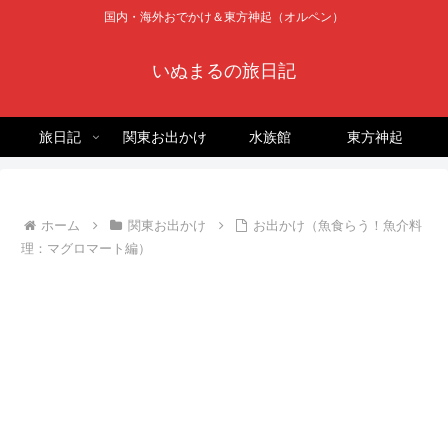
国内・海外おでかけ＆東方神起（オルペン）
いぬまるの旅日記
旅日記
関東お出かけ
水族館
東方神起
ホーム
関東お出かけ
お出かけ（魚食らう！魚介料
理：マグロマート編）