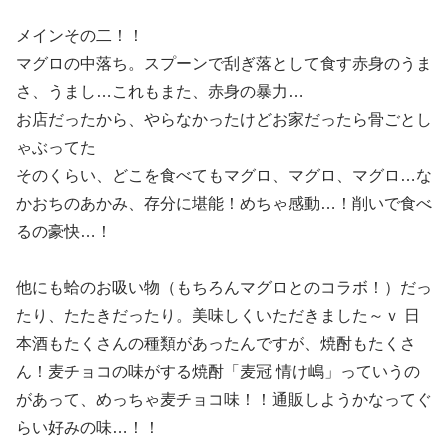
メインその二！！
マグロの中落ち。スプーンで刮ぎ落として食す赤身のうま
さ、うまし…これもまた、赤身の暴力…
お店だったから、やらなかったけどお家だったら骨ごとし
ゃぶってた
そのくらい、どこを食べてもマグロ、マグロ、マグロ…な
かおちのあかみ、存分に堪能！めちゃ感動…！削いで食べ
るの豪快…！
他にも蛤のお吸い物（もちろんマグロとのコラボ！）だっ
たり、たたきだったり。美味しくいただきました～ｖ 日
本酒もたくさんの種類があったんですが、焼酎もたくさ
ん！麦チョコの味がする焼酎「麦冠 情け嶋」っていうの
があって、めっちゃ麦チョコ味！！通販しようかなってぐ
らい好みの味…！！