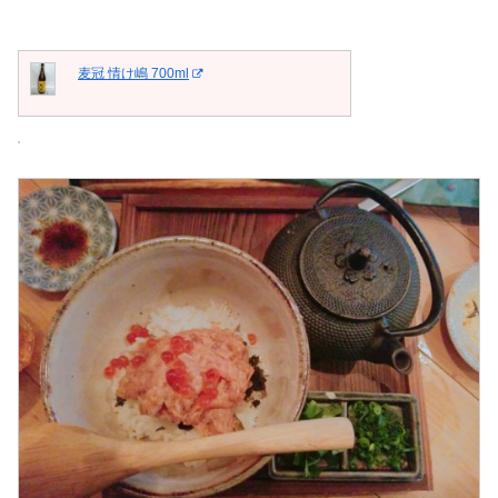
麦冠 情け嶋 700ml