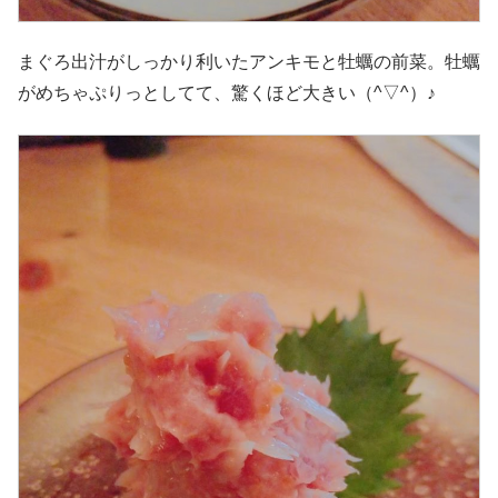
まぐろ出汁がしっかり利いたアンキモと牡蠣の前菜。牡蠣
がめちゃぷりっとしてて、驚くほど大きい（^▽^）♪