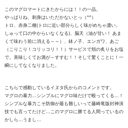
このマグロマートにきたからには！！の一品。
やっぱりね、刺身はいただかないとっ（^^）
トロ、赤身二種(トロに近い部分らしく味がめちゃ濃い。
しゅって口の中からいなくなる)、脳天（油が甘い！ あま
くて味わう前に消える～～）、鉢ノ子、エンガワ、あご
（こりこり！コリッコリ！！）サービスで頬の炙りをお塩
で。美味しくてお酒が～すすむ！！そして驚くことに！一
瞬にしてなくなりました。
こちらで感動しているイヌタ氏からのコメントです。
マグロの暴力…シンプルにマグロ味だけで殴ってくる…！
シンプルな暴力こそ防御が最も難しいって藤崎竜版封神演
技でも言ってたけど…このマグロに勝てる人間っているの
かしら…うまし…