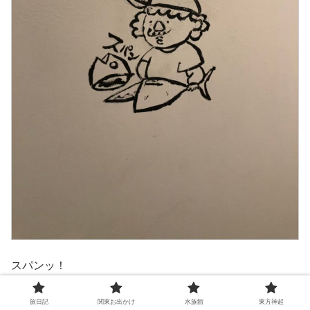
スパンッ！
以上でマグロマート、振り返り「完」。
旅日記
関東お出かけ
水族館
東方神起