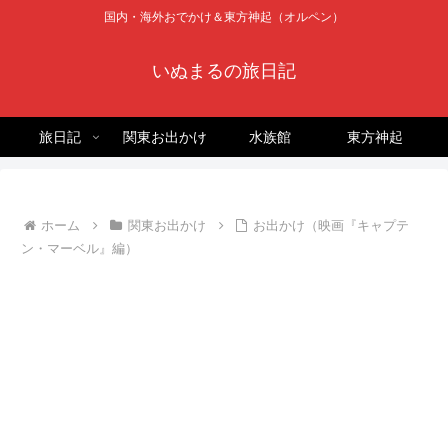
国内・海外おでかけ＆東方神起（オルペン）
いぬまるの旅日記
旅日記
関東お出かけ
水族館
東方神起
ホーム
関東お出かけ
お出かけ（映画『キャプテ
ン・マーベル』編）