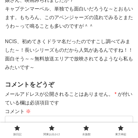
娘さん、映画みられましたか？
キャプテンマーベル、単独でも面白いだろうな～とおもい
ます。もちろん、このアベンジャーズの流れでみるとまた
うわ～って鳴ることも多いのですが＾＾
NCIS、初めてきくドラマ名だったのですこし調べてみま
した～！長いシリーズものだから人気があるんですね！！
面白そう～～無料放送エリアで放映されてるようなら私も
みたいです～
コメントをどうぞ
メールアドレスが公開されることはありません。
*
が付い
ている欄は必須項目です
コメント
※
旅日記
関東お出かけ
水族館
東方神起