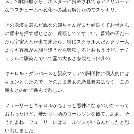
ス』の戦闘服から、ポスターに掲載されてるアメリカーン
なコスチュームへ変化への謎も解けたのでスッキリ。
その衣装を選んだ親友の娘ちゃんがまた頭良くてお母さん
の背中を押す感じとか、達観しててすごい。普通の子だっ
たら宇宙人とか出て来たら、特にスクラル人だとクリー人
よりも容貌が人間と違うから狼狽するとおもうけど、ナチ
ュラルに馴染んでいて器の大きさを観たッ(✧Д✧)
キャロル・ダンバースと親友マリアの関係性に個人的には
キュンとしたので、そのまま男女の恋愛要素はなく、この
親友との絆で進んで欲しい。
フューリーとキャロルがちょっと恋仲になるのかな～って
おもったけど、若かりし頃のコールソンを観て、ああ、そ
うだよね、フューリーにはコールソンがいるんだったと思
い出しました。