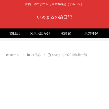
国内・海外おでかけ＆東方神起（オルペン）
いぬまるの旅日記
旅日記
関東お出かけ
水族館
東方神起
ホーム
旅日記
いぬまるの2019年旅一覧