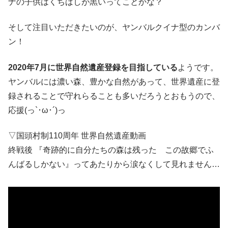
ナの子供はくちばしが黒いってことかな？
そして注目いただきたいのが、ヤンバルクイナ型のカンバ
ン！
2020年7月に世界自然遺産登録を目指している
ようです。
ヤンバルには濃い森、豊かな自然があって、世界遺産に登
録されることで守れらることも多いだろうとおもうので、
応援(っ`･ω･´)っ
▽国頭村制110周年 世界自然遺産動画
終戦後 『奇跡的に自分たちの森は残った この故郷でふ
んばるしかない』ってあたりから涙なくして見れません…