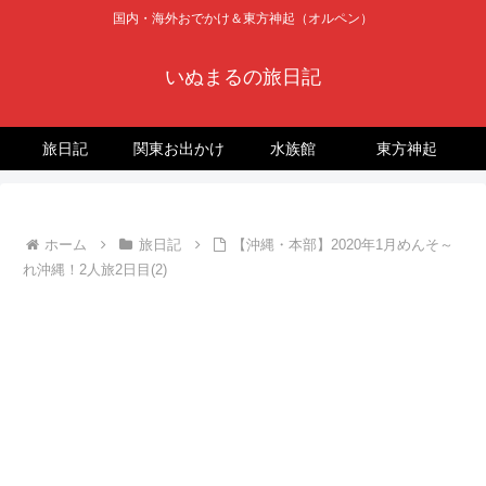
国内・海外おでかけ＆東方神起（オルペン）
いぬまるの旅日記
旅日記
関東お出かけ
水族館
東方神起
ホーム
旅日記
【沖縄・本部】2020年1月めんそ～
れ沖縄！2人旅2日目(2)