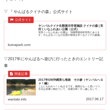
▽ 『 やんばるクイナの森』公式サイト
ヤンバルクイナ生態展示学習施設 クイナの森 | 安
田くいなふれあい公園（公式）
安田くいなふれあい公園は、沖縄県国頭村安田にありま
す。やんばるくいなの生態や環境を学べるクイナの森施...
kuinapark.com
▽2017年にやんばるへ遊びに行ったときのエントリー記
事
2017年GW沖縄美ら海旅 その参（ヤンバルへＧ
ｏ！編）
こんにちわわー！いぬまるです。梅雨かな～と思いつつ、
今日は見事に晴れていて、洗濯日和！引っ越しをして...
2017.06.17
wantabi.info