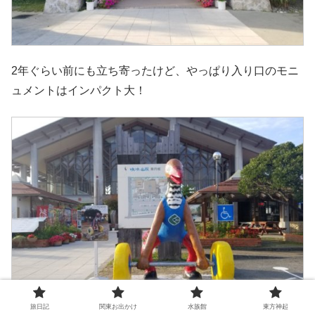
2年ぐらい前にも立ち寄ったけど、やっぱり入り口のモニ
ュメントはインパクト大！
旅日記
関東お出かけ
水族館
東方神起