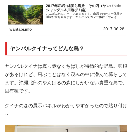
2017年GW沖縄美ら海旅 その四（ヤンバルde
ジャングル＆川遊び！編）
こんばんわんこー！いぬまるです。山原でのカヌー体験と
川遊び振り返ります。ヤンバルでカヌー体験「やんば...
2017.06.28
wantabi.info
ヤンバルクイナってどんな鳥？
ヤンバルクイナは真っ赤なくちばしが特徴的な野鳥。羽根
があるけれど、飛ぶことはなく茂みの中に潜んで暮らして
ます。沖縄北部のやんばるの森にしかいない貴重な鳥で、
固有種です。
クイナの森の展示パネルがわかりやすかったので貼り付け
～