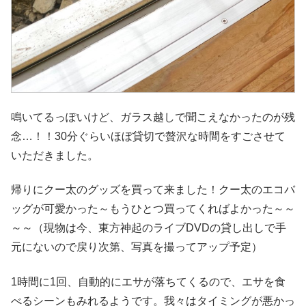
鳴いてるっぽいけど、ガラス越しで聞こえなかったのが残
念…！！30分ぐらいほぼ貸切で贅沢な時間をすごさせて
いただきました。
帰りにクー太のグッズを買って来ました！クー太のエコバ
ッグが可愛かった～もうひとつ買ってくればよかった～～
～～（現物は今、東方神起のライブDVDの貸し出しで手
元にないので戻り次第、写真を撮ってアップ予定）
1時間に1回、自動的にエサが落ちてくるので、エサを食
べるシーンもみれるようです。我々はタイミングが悪かっ