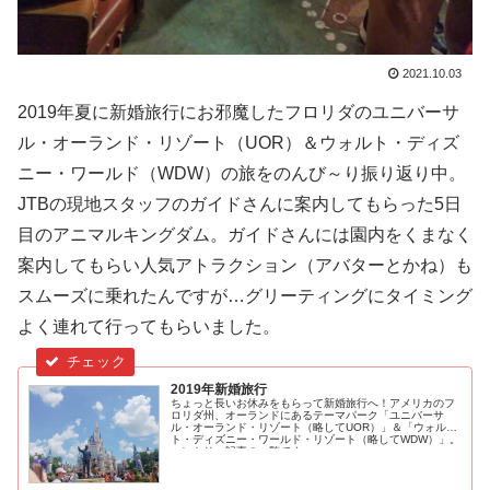
2021.10.03
2019年夏に新婚旅行にお邪魔したフロリダのユニバーサ
ル・オーランド・リゾート（UOR）＆ウォルト・ディズ
ニー・ワールド（WDW）の旅をのんび～り振り返り中。
JTBの現地スタッフのガイドさんに案内してもらった5日
目のアニマルキングダム。ガイドさんには園内をくまなく
案内してもらい人気アトラクション（アバターとかね）も
スムーズに乗れたんですが…グリーティングにタイミング
よく連れて行ってもらいました。
2019年新婚旅行
ちょっと長いお休みをもらって新婚旅行へ！アメリカのフ
ロリダ州、オーランドにあるテーマパーク「ユニバーサ
ル・オーランド・リゾート（略してUOR）」＆「ウォル
ト・ディズニー・ワールド・リゾート（略してWDW）」。
エントリー記事の一覧です。