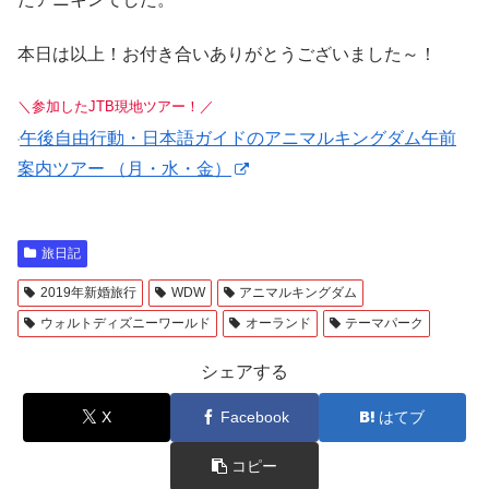
本日は以上！お付き合いありがとうございました～！
＼参加したJTB現地ツアー！／
午後自由行動・日本語ガイドのアニマルキングダム午前
案内ツアー （月・水・金）
旅日記
2019年新婚旅行
WDW
アニマルキングダム
ウォルトディズニーワールド
オーランド
テーマパーク
シェアする
X
Facebook
はてブ
コピー