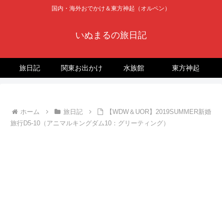
国内・海外おでかけ＆東方神起（オルペン）
いぬまるの旅日記
旅日記
関東お出かけ
水族館
東方神起
ホーム
旅日記
【WDW＆UOR】2019SUMMER新婚
旅行D5-10（アニマルキングダム10：グリーティング）