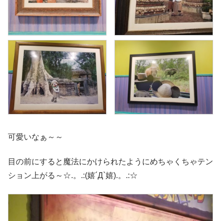
可愛いなぁ～～
目の前にすると魔法にかけられたようにめちゃくちゃテン
ション上がる～☆.。.:(嬉´Д`嬉).。.:☆