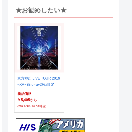
★お勧めしたい★
東方神起 LIVE TOUR 2019
~XV~ (Blu-ray2枚組)
新品価格
￥5,405
から
(2021/3/6 16:51時点)