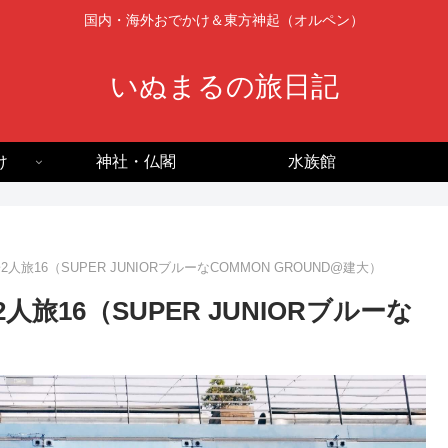
国内・海外おでかけ＆東方神起（オルペン）
いぬまるの旅日記
け
神社・仏閣
水族館
子2人旅16（SUPER JUNIORブルーなCOMMON GROUND@建大）
人旅16（SUPER JUNIORブルーな