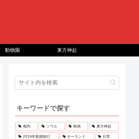
動物園
東方神起
キーワードで探す
都内
ソウル
映画
東方神起
2019年新婚旅行
オーランド
日常