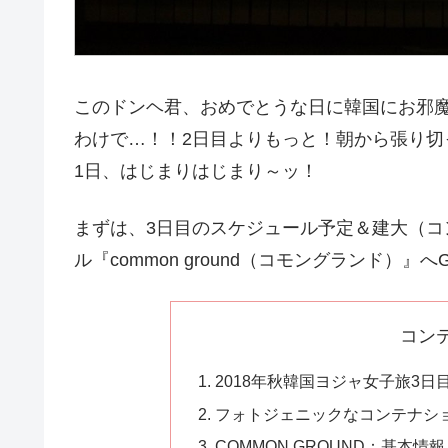
このドンヘ君、おめでとうな日に韓国にお邪
わけで…！！2日目よりもっと！朝から張り切って
1日、はじまりはじまり～ッ！
まずは、3日目のスケジュール予定＆建大（
ル『common ground（コモングランド）』へ
コン
2018年秋韓国ヨジャ女子旅3日
フォトジェニックなコンテナショッ
COMMON GROUND：基本情報