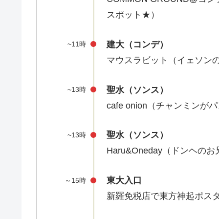
スポット★）
建大（コンデ）
~11時
マウスラビット（イェソン
聖水（ソンス）
~13時
cafe onion（チャンミ
聖水（ソンス）
~13時
Haru&Oneday（ドンヘ
東大入口
～15時
新羅免税店で東方神起ポス