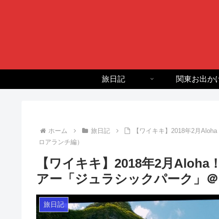
旅日記
関東お出か
ホーム
旅日記
【ワイキキ】2018年2月Al
ロアランチ編）
【ワイキキ】2018年2月Aloh
アー「ジュラシックパーク」＠
旅日記