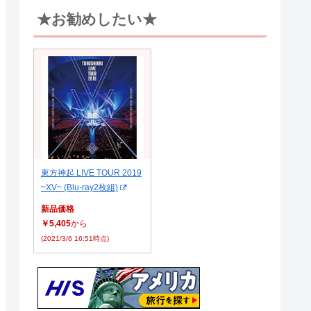
★お勧めしたい★
東方神起 LIVE TOUR 2019
~XV~ (Blu-ray2枚組)
新品価格
￥5,405
から
(2021/3/6 16:51時点)