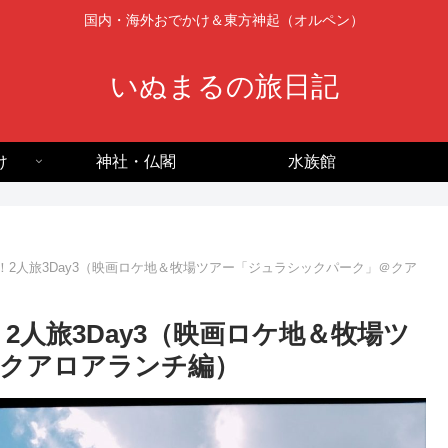
国内・海外おでかけ＆東方神起（オルペン）
いぬまるの旅日記
け
神社・仏閣
水族館
oha！2人旅3Day3（映画ロケ地＆牧場ツアー「ジュラシックパーク」＠クア
a！2人旅3Day3（映画ロケ地＆牧場ツ
クアロアランチ編）