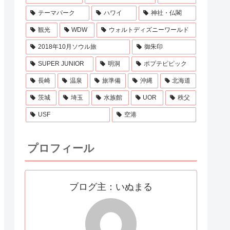
テーマパーク
ハワイ
神社・仏閣
観光
WDW
ウォルトディズニーワールド
2018年10月ソウル旅
御朱印
SUPER JUNIOR
明洞
ポプテピピック
長崎
温泉
旅準備
沖縄
北海道
茨城
埼玉
水族館
UOR
秩父
USF
空港
プロフィール
ブログ主：いぬまる