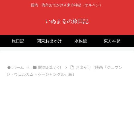
国内・海外おでかけ＆東方神起（オルペン）
いぬまるの旅日記
旅日記
関東お出かけ
水族館
東方神起
ホーム
関東お出かけ
お出かけ（映画『ジュマン
ジ・ウェルカムトゥージャングル』編）