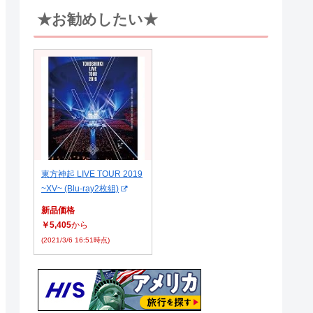
★お勧めしたい★
東方神起 LIVE TOUR 2019
~XV~ (Blu-ray2枚組)
新品価格
￥5,405
から
(2021/3/6 16:51時点)