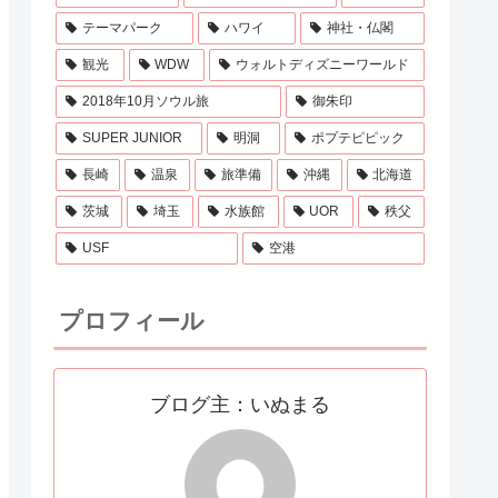
テーマパーク
ハワイ
神社・仏閣
観光
WDW
ウォルトディズニーワールド
2018年10月ソウル旅
御朱印
SUPER JUNIOR
明洞
ポプテピピック
長崎
温泉
旅準備
沖縄
北海道
茨城
埼玉
水族館
UOR
秩父
USF
空港
プロフィール
ブログ主：いぬまる