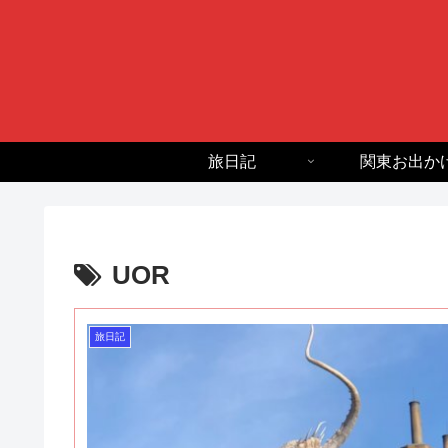
旅日記
関東お出か
UOR
旅日記