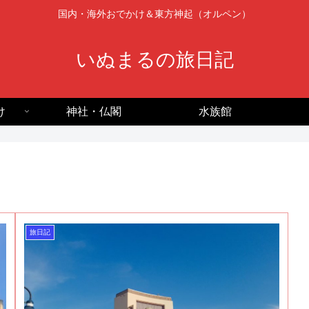
国内・海外おでかけ＆東方神起（オルペン）
いぬまるの旅日記
け
神社・仏閣
水族館
旅日記