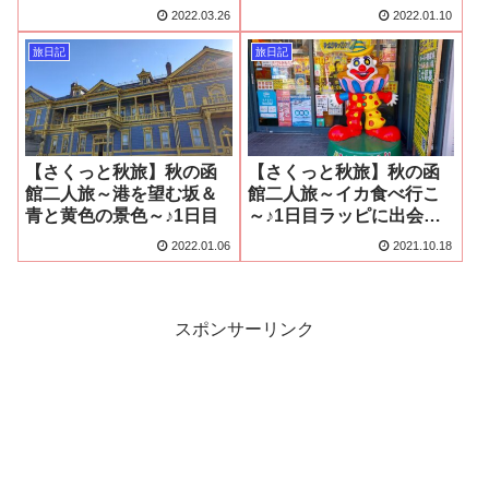
～♪2日目
2022.03.26
2022.01.10
旅日記
旅日記
【さくっと秋旅】秋の函
【さくっと秋旅】秋の函
館二人旅～港を望む坂＆
館二人旅～イカ食べ行こ
青と黄色の景色～♪1日目
～♪1日目ラッピに出会っ
た…！
2022.01.06
2021.10.18
スポンサーリンク