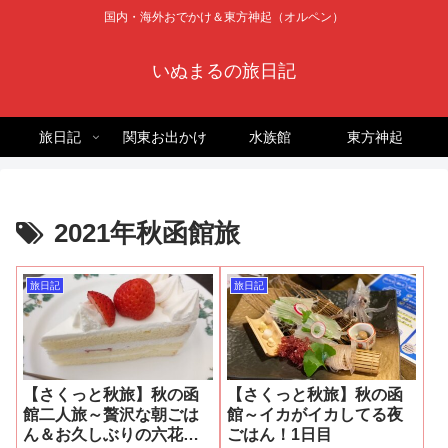
国内・海外おでかけ＆東方神起（オルペン）
いぬまるの旅日記
旅日記
関東お出かけ
水族館
東方神起
2021年秋函館旅
旅日記
旅日記
【さくっと秋旅】秋の函
【さくっと秋旅】秋の函
館二人旅～贅沢な朝ごは
館～イカがイカしてる夜
ん＆お久しぶりの六花亭
ごはん！1日目