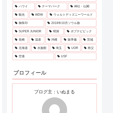
ハワイ
テーマパーク
神社・仏閣
観光
WDW
ウォルトディズニーワールド
御朱印
2018年10月ソウル旅
SUPER JUNIOR
明洞
ポプテピピック
長崎
温泉
沖縄
旅準備
茨城
北海道
水族館
埼玉
UOR
秩父
空港
USF
プロフィール
ブログ主：いぬまる