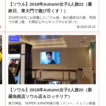
【ソウル】2018年Autumn女子2人旅22（最
終日、東大門で遊び尽くす！）
り
2018年10月にお邪魔したソウル旅。旅の最終日の夜。明洞
での夜ご飯、大満足なサムギョプサルを頂いた...
02
2019.04.23
旅日記
【ソウル】2018年Autumn女子2人旅20（新
羅免税店ソウル店＆ロッテリア）
東方神起、SUPER JUNIOR縁の地（ドンヘ、イェソン家族