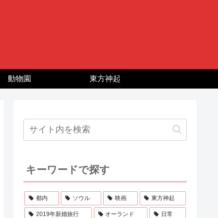
動物園
東方神起
キーワードで探す
都内
ソウル
映画
東方神起
2019年新婚旅行
オーランド
日常