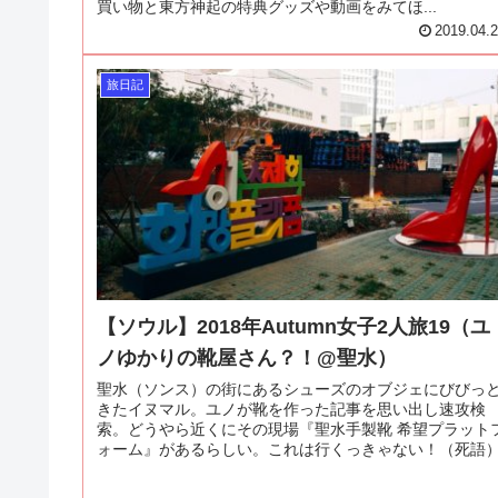
買い物と東方神起の特典グッズや動画をみてほ...
2019.04.
旅日記
【ソウル】2018年Autumn女子2人旅19（ユ
ノゆかりの靴屋さん？！@聖水）
聖水（ソンス）の街にあるシューズのオブジェにびびっ
きたイヌマル。ユノが靴を作った記事を思い出し速攻検
索。どうやら近くにその現場『聖水手製靴 希望プラット
ォーム』があるらしい。これは行くっきゃない！（死語