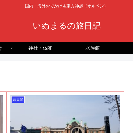
国内・海外おでかけ＆東方神起（オルペン）
いぬまるの旅日記
け
神社・仏閣
水族館
旅日記