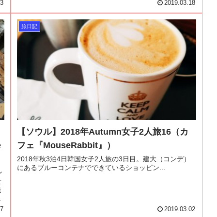
03
2019.03.18
旅日記
【ソウル】2018年Autumn女子2人旅16（カ
e
フェ『MouseRabbit』）
2018年秋3泊4日韓国女子2人旅の3日目。建大（コンデ）
にあるブルーコンテナでできているショッピン...
ン
せ
造
17
2019.03.02