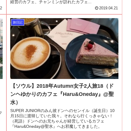
経営のカフェ、チャンミンが訪れたカフェ...
22
2019.04.21
旅日記
【ソウル】2018年Autumn女子2人旅18（ド
ンヘゆかりのカフェ『Haru&Oneday』@聖
水）
と
SUPER JUNIORのみん彼ドンヘのセンイル（誕生日）10
フ
月15日に渡韓していた我々。それなら行くっきゃない！
）
（死語）ドンヘのお兄ちゃんが経営しているカフェ
『Haru&Oneday@聖水』へお邪魔してきました。