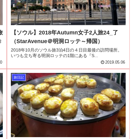
旅
【ソウル】2018年Autumn女子2人旅24_了
（StarAvenue＠明洞ロッテ～帰国）
韓
2018年10月のソウル旅3泊4日の４日目最後の訪問場所。
いつも立ち寄る明洞ロッテの1階にある『S...
20
2019.05.06
旅日記