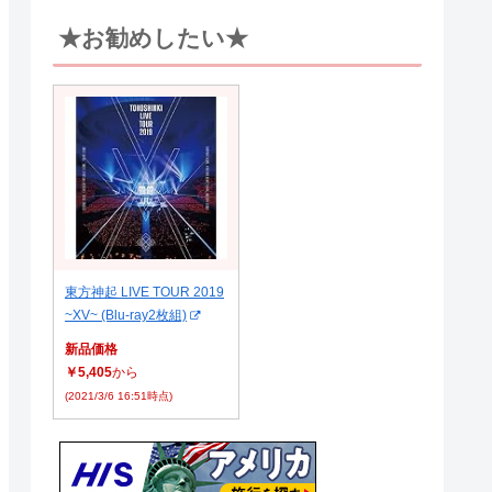
★お勧めしたい★
東方神起 LIVE TOUR 2019
~XV~ (Blu-ray2枚組)
新品価格
￥5,405
から
(2021/3/6 16:51時点)