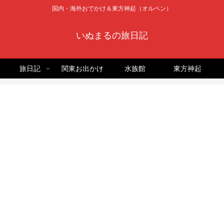
国内・海外おでかけ＆東方神起（オルペン）
いぬまるの旅日記
旅日記
関東お出かけ
水族館
東方神起