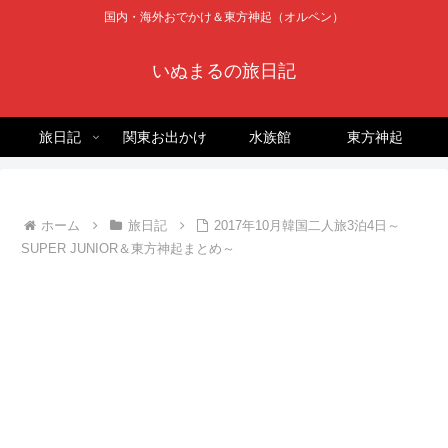
国内・海外おでかけ＆東方神起（オルペン）
いぬまるの旅日記
旅日記
関東お出かけ
水族館
東方神起
ホーム
旅日記
2017年10月韓国二人旅3泊4日～
SUPER JUNIOR＆東方神起まとめ～