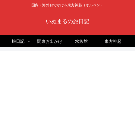
国内・海外おでかけ＆東方神起（オルペン）
いぬまるの旅日記
旅日記
関東お出かけ
水族館
東方神起