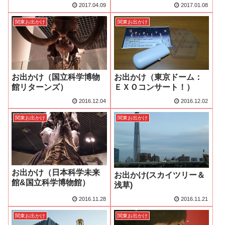
2017.04.09
2017.01.08
関東お出かけ
関東お出かけ
お出かけ（国立科学博物
お出かけ（東京ドーム：
館リターンズ）
ＥＸＯコンサート！）
2016.12.04
2016.12.02
関東お出かけ
関東お出かけ
お出かけ（日本科学未来
お出かけ(スカイツリー＆
館&国立科学博物館）
浅草)
2016.11.28
2016.11.21
関東お出かけ
関東お出かけ