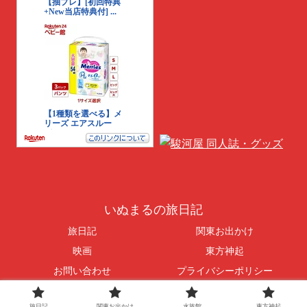
いぬまるの旅日記
旅日記
関東お出かけ
映画
東方神起
お問い合わせ
プライバシーポリシー
© 2016-2026 いぬまるの旅日記.
旅日記
関東お出かけ
水族館
東方神起