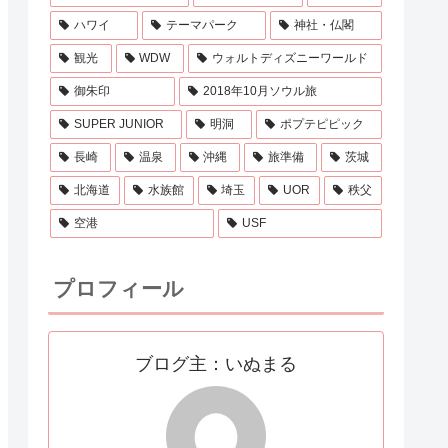
ハワイ
テーマパーク
神社・仏閣
観光
WDW
ウォルトディズニーワールド
御朱印
2018年10月ソウル旅
SUPER JUNIOR
明洞
ポプテピピック
長崎
温泉
沖縄
旅準備
茨城
北海道
水族館
埼玉
UOR
秩父
空港
USF
プロフィール
ブログ主：いぬまる