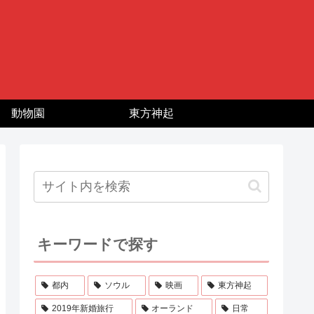
動物園
東方神起
キーワードで探す
都内
ソウル
映画
東方神起
2019年新婚旅行
オーランド
日常