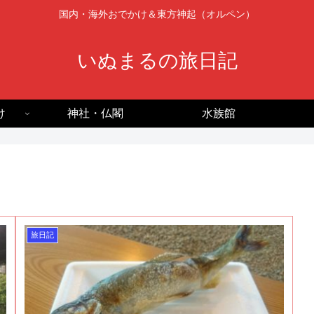
国内・海外おでかけ＆東方神起（オルペン）
いぬまるの旅日記
け
神社・仏閣
水族館
旅日記