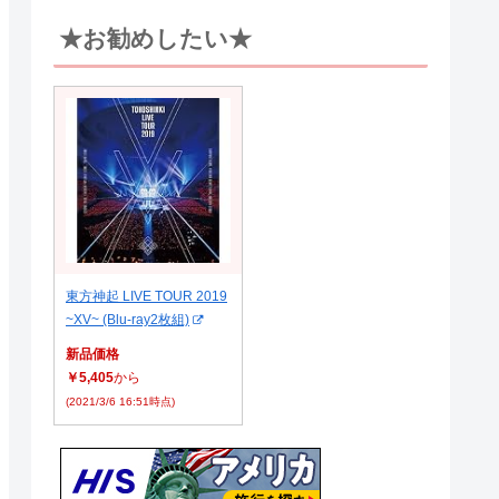
★お勧めしたい★
東方神起 LIVE TOUR 2019
~XV~ (Blu-ray2枚組)
新品価格
￥5,405
から
(2021/3/6 16:51時点)