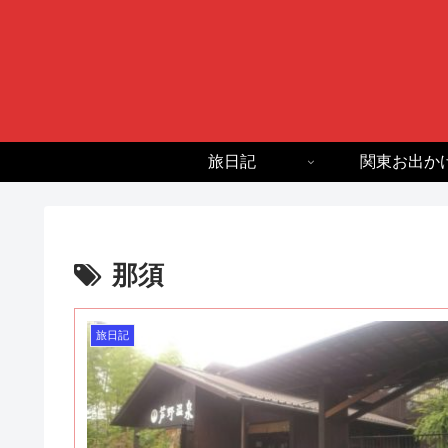
旅日記
関東お出か
那須
旅日記