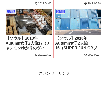
@聖水）
『Haru&Oneday』@聖
2019.04.03
2019.03.18
水）
旅日記
旅日記
【ソウル】2018年
【ソウル】2018年
Autumn女子2人旅17（チ
Autumn女子2人旅
ャンミンゆかりのヴィン
16（SUPER JUNIORブル
テージカフェ『Cafe
ーなCOMMON
2019.03.17
2019.02.27
Onion』@聖水）
GROUND@建大）
スポンサーリンク