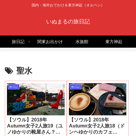
国内・海外おでかけ＆東方神起（オルペン）
いぬまるの旅日記
旅日記
関東お出かけ
水族館
東方神起
聖水
旅日記
旅日記
【ソウル】2018年
【ソウル】2018年
Autumn女子2人旅19（ユ
Autumn女子2人旅18（ド
ノゆかりの靴屋さん？！
ンヘゆかりのカフェ