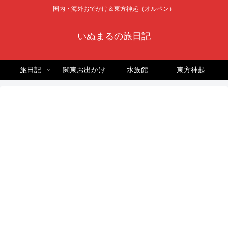
国内・海外おでかけ＆東方神起（オルペン）
いぬまるの旅日記
旅日記
関東お出かけ
水族館
東方神起