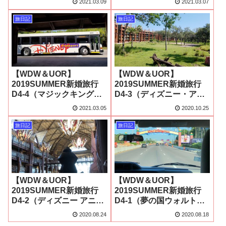
2021.03.09
2021.03.07
旅日記
旅日記
【WDW＆UOR】
【WDW＆UOR】
2019SUMMER新婚旅行
2019SUMMER新婚旅行
D4-4（マジックキングダ
D4-3（ディズニー・アニ
ムへバスでGO!）
マル・キングダム・ロッ
2021.03.05
2020.10.25
ジ探検＆動物観察）
旅日記
旅日記
【WDW＆UOR】
【WDW＆UOR】
2019SUMMER新婚旅行
2019SUMMER新婚旅行
D4-2（ディズニー アニマ
D4-1（夢の国ウォルト・
ルキングダム ロッジへ到
ディズニー・ワールド
2020.08.24
2020.08.18
着！）
へ）