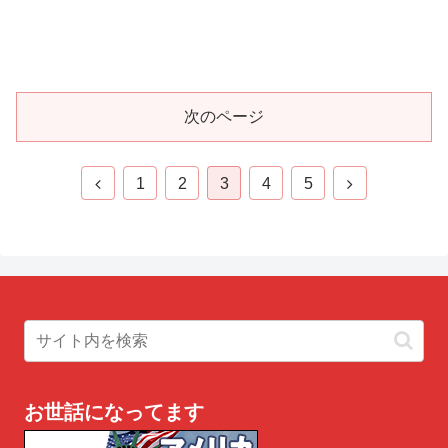
次のページ
前
次
1
2
3
4
5
へ
へ
お世話になってます