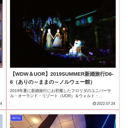
-
【WDW＆UOR】2019SUMMER新婚旅行D6-
6（ありの～ままの～ノルウェー館）
2019年夏に新婚旅行にお邪魔したフロリダのユニバーサ
ル・オーランド・リゾート（UOR）＆ウォルト・...
24
2022.07.24
旅日記