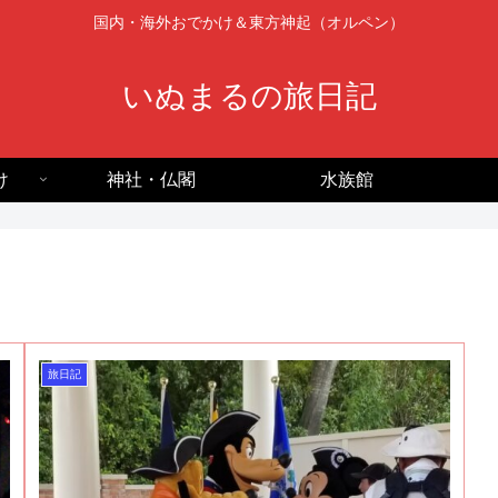
国内・海外おでかけ＆東方神起（オルペン）
いぬまるの旅日記
け
神社・仏閣
水族館
旅日記