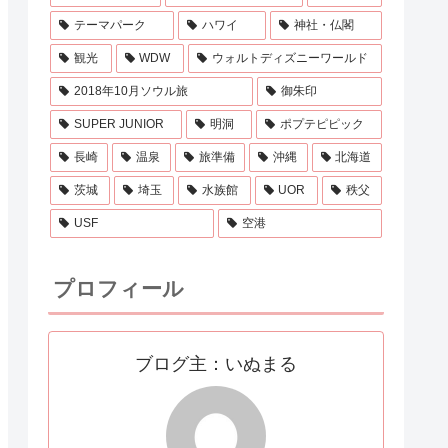
テーマパーク
ハワイ
神社・仏閣
観光
WDW
ウォルトディズニーワールド
2018年10月ソウル旅
御朱印
SUPER JUNIOR
明洞
ポプテピピック
長崎
温泉
旅準備
沖縄
北海道
茨城
埼玉
水族館
UOR
秩父
USF
空港
プロフィール
ブログ主：いぬまる