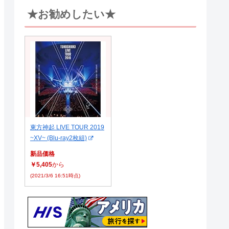
★お勧めしたい★
東方神起 LIVE TOUR 2019
~XV~ (Blu-ray2枚組)
新品価格
￥5,405
から
(2021/3/6 16:51時点)