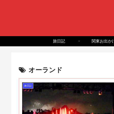
旅日記
関東お出か
オーランド
旅日記