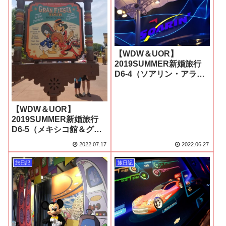
【WDW＆UOR】
2019SUMMER新婚旅行
D6-4（ソアリン・アラウ
ンド・ザ・ワールド！）
【WDW＆UOR】
2019SUMMER新婚旅行
D6-5（メキシコ館＆グラ
ン・フィエスタ・ツア
2022.07.17
2022.06.27
ー！）
旅日記
旅日記