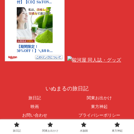
いぬまるの旅日記
旅日記
関東お出かけ
映画
東方神起
お問い合わせ
プライバシーポリシー
© 2016-2026 いぬまるの旅日記.
旅日記
関東お出かけ
水族館
東方神起