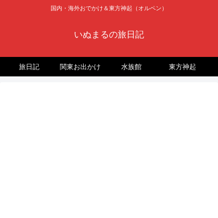
国内・海外おでかけ＆東方神起（オルペン）
いぬまるの旅日記
旅日記
関東お出かけ
水族館
東方神起