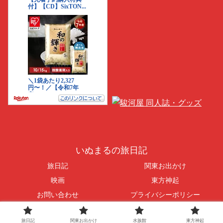
いぬまるの旅日記
旅日記
関東お出かけ
映画
東方神起
お問い合わせ
プライバシーポリシー
© 2016-2026 いぬまるの旅日記.
旅日記
関東お出かけ
水族館
東方神起