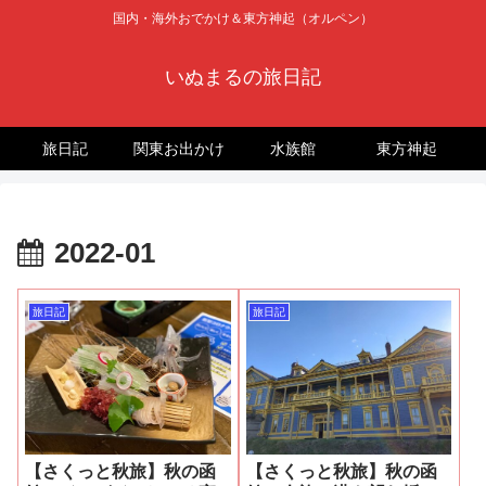
国内・海外おでかけ＆東方神起（オルペン）
いぬまるの旅日記
旅日記
関東お出かけ
水族館
東方神起
2022-01
旅日記
旅日記
【さくっと秋旅】秋の函
【さくっと秋旅】秋の函