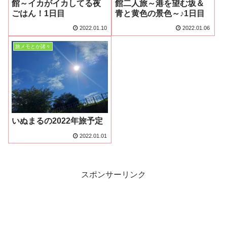
館～イカがイカしてる夜
館二人旅～港を望む坂＆
ごはん！1日目
青と黄色の景色～♪1日目
2022.01.10
2022.01.06
旅メモとか諸々
いぬまるの2022年旅予定
2022.01.01
スポンサーリンク