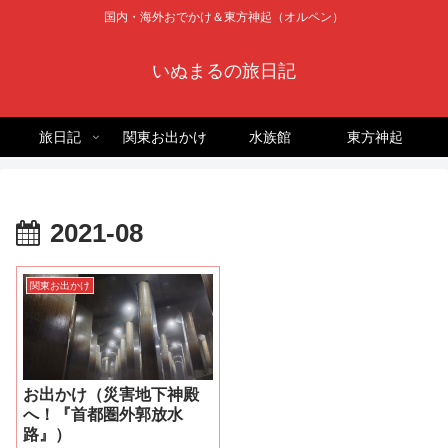
国内・海外おでかけ＆東方神起（オルペン）
いぬまるの旅日記
旅日記
関東お出かけ
水族館
東方神起
2021-08
関東お出かけ
お出かけ（災害地下神殿
へ！『首都圏外郭放水
路』）