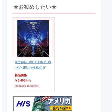
★お勧めしたい★
東方神起 LIVE TOUR 2019
~XV~ (Blu-ray2枚組)
新品価格
￥5,405
から
(2021/3/6 16:51時点)