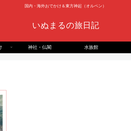
国内・海外おでかけ＆東方神起（オルペン）
いぬまるの旅日記
け
神社・仏閣
水族館