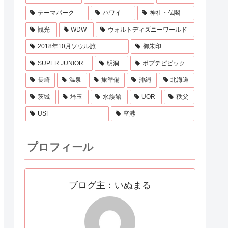
テーマパーク
ハワイ
神社・仏閣
観光
WDW
ウォルトディズニーワールド
2018年10月ソウル旅
御朱印
SUPER JUNIOR
明洞
ポプテピピック
長崎
温泉
旅準備
沖縄
北海道
茨城
埼玉
水族館
UOR
秩父
USF
空港
プロフィール
ブログ主：いぬまる