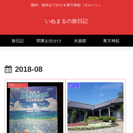
国内・海外おでかけ＆東方神起（オルペン）
いぬまるの旅日記
旅日記
関東お出かけ
水族館
東方神起
2018-08
関東お出かけ
旅日記