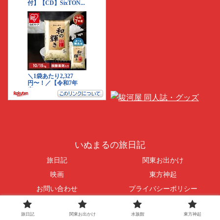
いぬまるの旅日記
旅日記
関東お出かけ
映画
東方神起
お問い合わせ
プライバシーポリシー
© 2016-2026 いぬまるの旅日記.
旅日記
関東お出かけ
水族館
東方神起