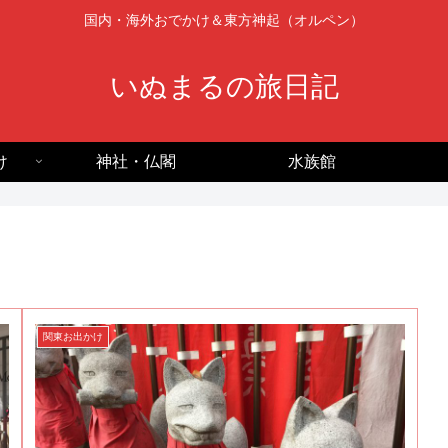
国内・海外おでかけ＆東方神起（オルペン）
いぬまるの旅日記
け
神社・仏閣
水族館
関東お出かけ