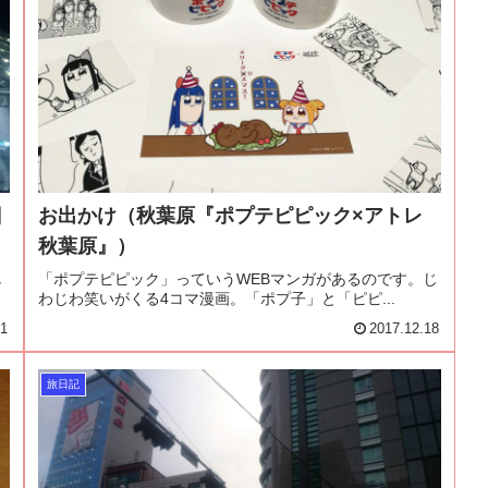
日
お出かけ（秋葉原『ポプテピピック×アトレ
秋葉原』）
し
「ポプテピピック」っていうWEBマンガがあるのです。じ
わじわ笑いがくる4コマ漫画。「ポプ子」と「ピピ...
21
2017.12.18
旅日記