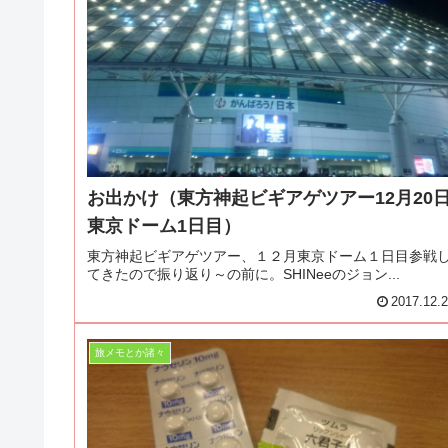
お出かけ（東方神起ビギアゲツアー12月20
東京ドーム1日目）
東方神起ビギアゲツアー、１２月東京ドーム１日目参戦
てきたので振り返り～の前に。SHINeeのジョン...
2017.12.
旅メモとか諸々