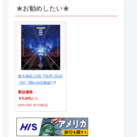
★お勧めしたい★
東方神起 LIVE TOUR 2019
~XV~ (Blu-ray2枚組)
新品価格
￥5,405
から
(2021/3/6 16:51時点)