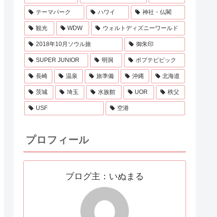
テーマパーク
ハワイ
神社・仏閣
観光
WDW
ウォルトディズニーワールド
2018年10月ソウル旅
御朱印
SUPER JUNIOR
明洞
ポプテピピック
長崎
温泉
旅準備
沖縄
北海道
茨城
埼玉
水族館
UOR
秩父
USF
空港
プロフィール
ブログ主：いぬまる