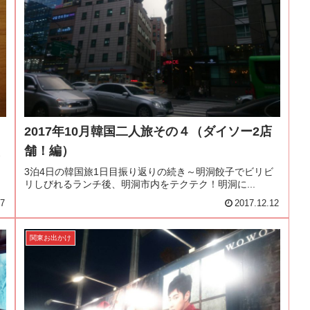
2017年10月韓国二人旅その４（ダイソー2店
舗！編）
よ
3泊4日の韓国旅1日目振り返りの続き～明洞餃子でビリビ
リしびれるランチ後、明洞市内をテクテク！明洞に...
17
2017.12.12
関東お出かけ