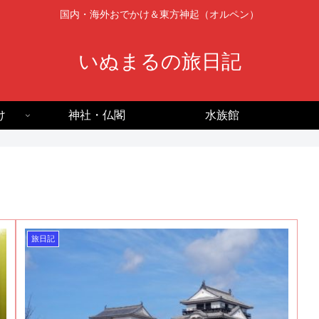
国内・海外おでかけ＆東方神起（オルペン）
いぬまるの旅日記
け
神社・仏閣
水族館
旅日記