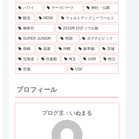
ハワイ
テーマパーク
神社・仏閣
観光
WDW
ウォルトディズニーワールド
御朱印
2018年10月ソウル旅
SUPER JUNIOR
明洞
ポプテピピック
長崎
温泉
沖縄
旅準備
茨城
北海道
水族館
埼玉
UOR
秩父
空港
USF
プロフィール
ブログ主：いぬまる