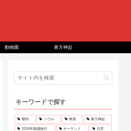
動物園
東方神起
キーワードで探す
都内
ソウル
映画
東方神起
2019年新婚旅行
オーランド
日常