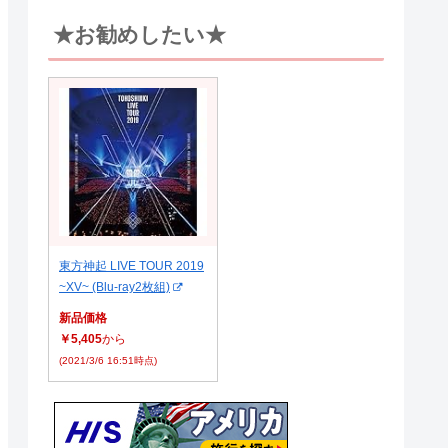
★お勧めしたい★
東方神起 LIVE TOUR 2019
~XV~ (Blu-ray2枚組)
新品価格
￥5,405
から
(2021/3/6 16:51時点)