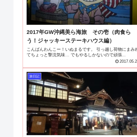
2017年GW沖縄美ら海旅 その壱（肉食ら
う！ジャッキーステーキハウス編）
こんばんわんこー！いぬまるです。 引っ越し荷物にまみ
てちょっと撃沈気味… でもやるしかないので頑張...
2017.05.
旅日記