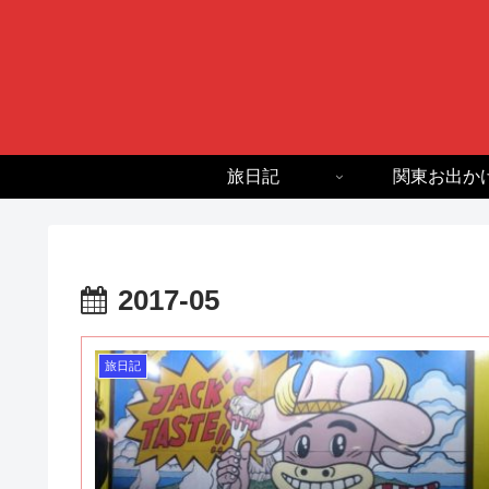
旅日記
関東お出か
2017-05
旅日記