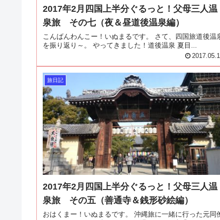
2017年2月四国上半分ぐるっと！父母三人温
泉旅 その七（夜＆昼道後温泉編）
こんばんわんこー！いぬまるです。 さて、四国旅道後温
を振り返り～。 やってきました！道後温泉 夏目...
2017.05.
旅日記
2017年2月四国上半分ぐるっと！父母三人温
泉旅 その五（善通寺＆銭形砂絵編）
おはくまー！いぬまるです。 沖縄旅に一緒に行った元同