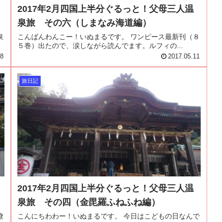
2017年2月四国上半分ぐるっと！父母三人温
泉旅 その六（しまなみ海道編）
泉
こんばんわんこー！いぬまるです。 ワンピース最新刊（８
５巻）出たので、涙しながら読んでます。ルフィの...
18
2017.05.11
旅日記
2017年2月四国上半分ぐるっと！父母三人温
泉旅 その四（金毘羅ふねふね編）
僚
こんにちわわー！いぬまるです。 今日はこどもの日なんで