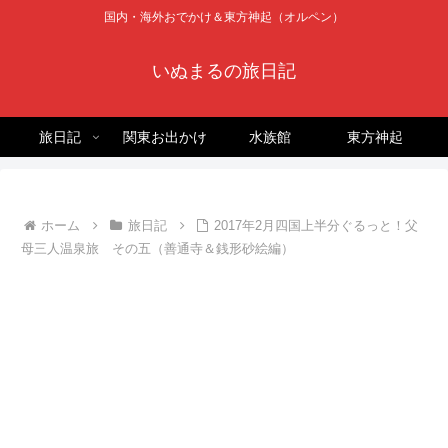
国内・海外おでかけ＆東方神起（オルペン）
いぬまるの旅日記
旅日記
関東お出かけ
水族館
東方神起
ホーム
旅日記
2017年2月四国上半分ぐるっと！父
母三人温泉旅 その五（善通寺＆銭形砂絵編）