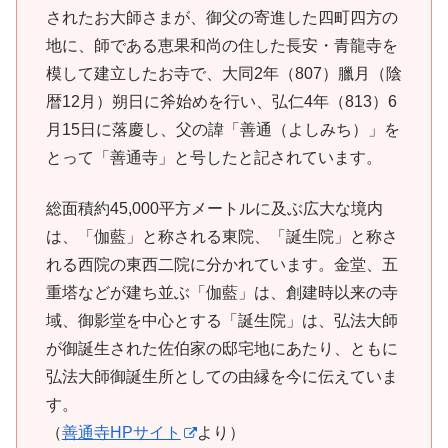
されたお大師さまが、御父の寄進した四町四方の
地に、師である恵果和尚の住した長安・青龍寺を
模して建立したお寺で、大同2年（807）臘月（陰
暦12月）朔日に斧始めを行い、弘仁4年（813）6
月15日に落慶し、父の諱「善通（よしみち）」を
とって「善通寺」と号したと記されています。
総面積約45,000平方メートルに及ぶ広大な境内
は、「伽藍」と称される東院、「誕生院」と称さ
れる西院の東西二院に分かれています。金堂、五
重塔などが建ち並ぶ「伽藍」は、創建時以来の寺
域、御影堂を中心とする「誕生院」は、弘法大師
が御誕生された佐伯家の邸宅地にあたり、ともに
弘法大師御誕生所としての由縁を今に伝えていま
す。
（
善通寺HPサイト
より）