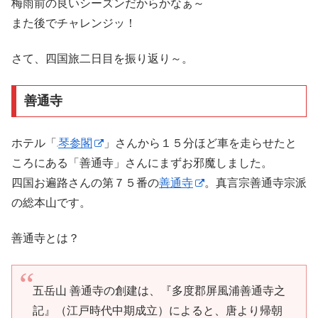
梅雨前の良いシーズンだからかなぁ～
また後でチャレンジッ！
さて、四国旅二日目を振り返り～。
善通寺
ホテル「
琴参閣
」さんから１５分ほど車を走らせたと
ころにある「善通寺」さんにまずお邪魔しました。
四国お遍路さんの第７５番の
善通寺
。真言宗善通寺宗派
の総本山です。
善通寺とは？
五岳山 善通寺の創建は、『多度郡屏風浦善通寺之
記』（江戸時代中期成立）によると、唐より帰朝